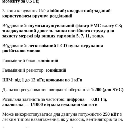
моменту за 0,5 Гц
Закони керування U/f:
лінійний; квадратний; заданий
користувачем вручну; роздільний
Вбудований:
шумозаглушувальний
фільтр ЕМС класу С3;
згладжувальний дросель ланки постійного струму для
захисту мережі від вищих гармонік 5, 7, 11, тощо.
Вбудований:
легкознімний LCD пульт керування
російською мовою
Гальмівний блок:
зовнішній
Гальмівний резистор:
зовнішній
ШІМ:
від 1 до 12 кГц кроками по 1 кГц
Діапазон регулювання швидкості обертання:
1:200 (для SVC)
Роздільна здатність за частотою:
цифрова — 0,01 Гц,
аналогова — 1/1000 від максимальної частоти
Може використовуватися для двигуна потужністю
250 кВт
з
легким типом навантаження, як у насосів, вентиляторів та ін.