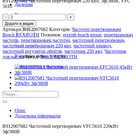
R912007682 Частотний перетворювач 220 кВт, 3ф/380В, VFC
Дилерам
5610
Кошик
R912007682
Кошик
Частотний
Додати в кошик
перетворювач
Артикул:
R912007682
Категорія:
Частотні перетворювачі
VFC5610
Bosch REXROTH
Позначок:
rexroth bosch group
,
перетворювач
220кВт
частоти
,
перетворювачi частотнi
,
частотний перетворювач
,
3ф/380В
частотний перетворювач 220 квт
,
частотний привод
,
кількість
частотний регулятор обертів
,
частотник 250 квт
,
Частотник
У кошику немає товарів.
для насоса
Бренд:
Bosch REXROTH
Повернутись в магазин
Шукати:
Опис
Додаткова інформація
R912007682 Частотний перетворювач VFC5610 220кВт
3ф/380В