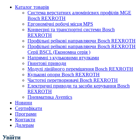
Каталог товарів
Система верстатних алюмінієвих профілів MGE
Bosch REXROTH
Ергономічні робочі місця MPS
Конвеєрні та транспортні системи Bosch
REXROTH
Профільні рейкові направляючи Bosch REXROTH
Профільні рейкові направляючи Bosch REXROTH
Серії BSCL (Економна серія )
Напрямні з кульковими втулками
Гвинтові приводи
Модулі лінійного переміщення Bosch REXROTH
Кулькові опори Bosch REXROTH
Частотні перетворювачі Bosch REXROTH
Електричні приводи та засоби керування Bosch
REXROTH
Пневматика Aventics
Новини
Сертифікати
Програми
Контакти
Дилерам
Увійти