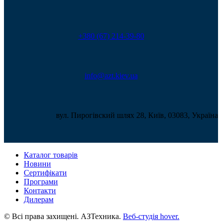
+380 (67) 214-39-80
info@azt.kiev.ua
вул. Пирогівский шлях 28, Київ, 03083, Україна
Каталог товарів
Новини
Сертифікати
Програми
Контакти
Дилерам
© Всі права захищені. АЗТехника.
Веб-студія
hover.