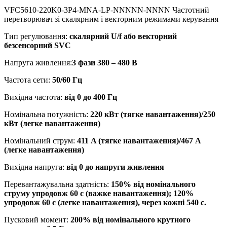
VFC5610-220K0-3P4-MNA-LP-NNNNN-NNNN Частотний
перетворювач зі скалярним і векторним режимами керування
Тип регулювання:
скалярний
U/f або векторний
безсенсорний SVC
Напруга живлення:
3 фази 380 – 480 В
Частота сети:
50/60 Гц
Вихідна частота:
від 0 до 400 Гц
Номінальна потужність:
220
кВт (тягке навантаження)/250
кВт (легке навантаження)
Номінальний струм:
411 A (тягке навантаження)/467 А
(легке навантаження)
Вихідна напруга:
від 0 до напруги живлення
Перевантажувальна здатність:
150% від номінального
струму упродовж 60 с (важке навантаження); 120%
упродовж 60 с (легке навантаження), через кожні 540 с.
Пусковий момент:
200% від номінального крутного