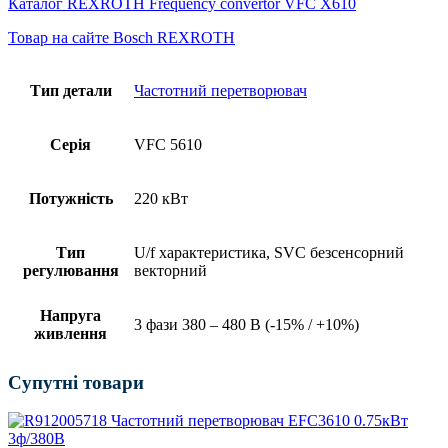
Каталог REXROTH Frequency convertor VFC X610
Товар на сайте Bosch REXROTH
Тип детали
Частотний перетворювач
Серія
VFC 5610
Потужність
220 кВт
Тип
U/f характеристика, SVC безсенсорний
регулювання
векторний
Напруга
3 фази 380 – 480 В (-15% / +10%)
живлення
Супутні товари