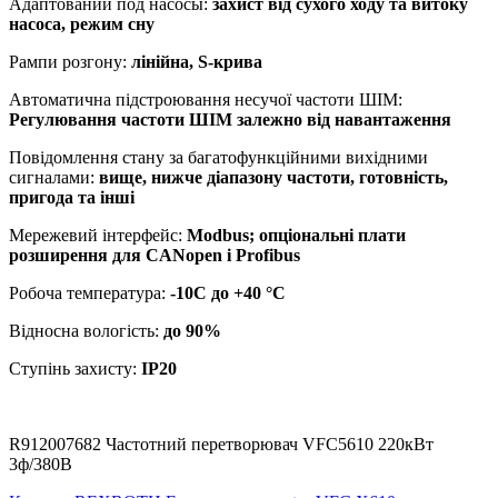
Адаптований под насосы:
захист від сухого ходу та витоку
насоса, режим сну
Рампи розгону:
лінійна, S-крива
Автоматична підстроювання несучої частоти ШІМ:
Регулювання частоти ШІМ залежно від навантаження
Повідомлення стану за багатофункційними вихідними
сигналами:
вище, нижче діапазону частоти, готовність,
пригода та інші
Мережевий інтерфейс:
Modbus; опціональні плати
розширення для CANopen і Profibus
Робоча температура:
-10С до +40 °C
Відносна вологість:
до 90%
Ступінь захисту:
IP20
R912007682 Частотний перетворювач VFC5610 220кВт
3ф/380В