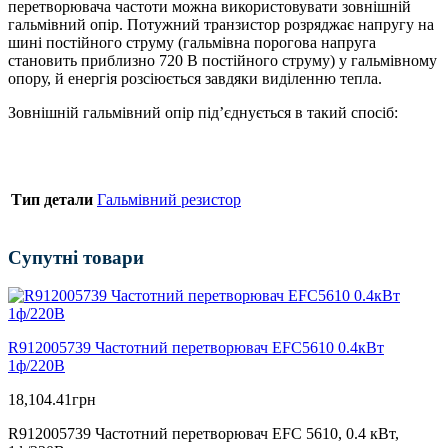
перетворювача частоти можна використовувати зовнішній
гальмівний опір. Потужний транзистор розряджає напругу на
шині постійного струму (гальмівна порогова напруга
становить приблизно 720 В постійного струму) у гальмівному
опору, й енергія розсіюється завдяки виділенню тепла.
Зовнішній гальмівний опір під’єднується в такий спосіб:
Тип детали
Гальмівний резистор
Супутні товари
R912005739 Частотний перетворювач EFC5610 0.4кВт
1ф/220В
18,104.41
грн
R912005739 Частотний перетворювач EFC 5610, 0.4 кВт,