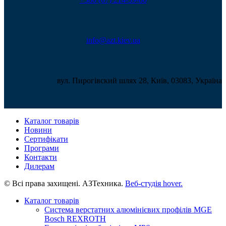
info@azt.kiev.ua
вул. Пирогівский шлях 28, Київ, 03083, Україна
Каталог товарів
Новини
Сертифікати
Програми
Контакти
Дилерам
© Всі права захищені. АЗТехника.
Веб-студія
hover.
Каталог товарів
Система верстатних алюмінієвих профілів MGE
Bosch REXROTH