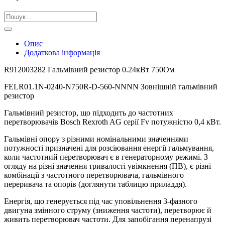
Шукати:
Опис
Додаткова інформація
R912003282 Гальмівний резистор 0.24кВт 750Ом
FELR01.1N-0240-N750R-D-560-NNNN Зовнішній гальмівний
резистор
Гальмівний резистор, що підходить до частотних
перетворювачів Bosch Rexroth AG серії Fv потужністю 0,4 кВт.
Гальмівні опору з різними номінальними значеннями
потужності призначені для розсіювання енергії гальмування,
коли частотний перетворювач є в генераторному режимі. З
огляду на різні значення тривалості увімкнення (ПВ), є різні
комбінації з частотного перетворювача, гальмівного
переривача та опорів (доглянути таблицю приладдя).
Енергія, що генерується під час уповільнення 3-фазного
двигуна змінного струму (зниження частоти), перетворює й
живить перетворювач частоти. Для запобігання перенапрузі