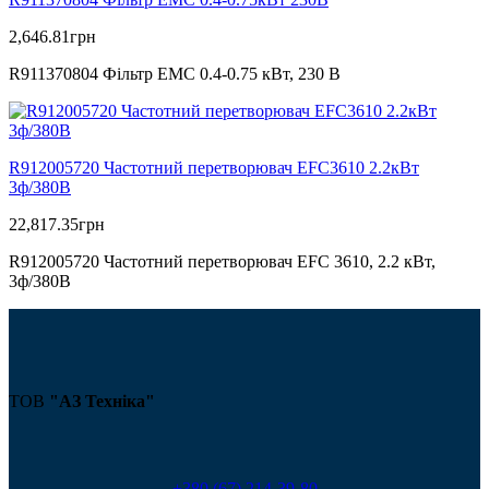
2,646.81
грн
R911370804 Фільтр ЕМС 0.4-0.75 кВт, 230 В
R912005720 Частотний перетворювач EFC3610 2.2кВт
3ф/380В
22,817.35
грн
R912005720 Частотний перетворювач EFC 3610, 2.2 кВт,
3ф/380В
ТОВ
"АЗ Техніка"
+380 (67) 214-39-80