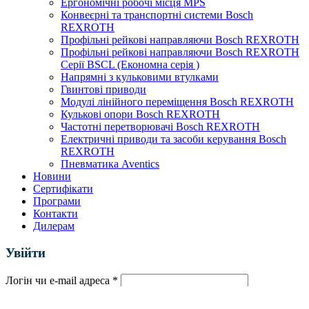
Ергономічні робочі місця MPS
Конвеєрні та транспортні системи Bosch
REXROTH
Профільні рейкові направляючи Bosch REXROTH
Профільні рейкові направляючи Bosch REXROTH
Серії BSCL (Економна серія )
Напрямні з кульковими втулками
Гвинтові приводи
Модулі лінійного переміщення Bosch REXROTH
Кулькові опори Bosch REXROTH
Частотні перетворювачі Bosch REXROTH
Електричні приводи та засоби керування Bosch
REXROTH
Пневматика Aventics
Новини
Сертифікати
Програми
Контакти
Дилерам
Увійти
Логін чи e-mail адреса
*
Пароль
*