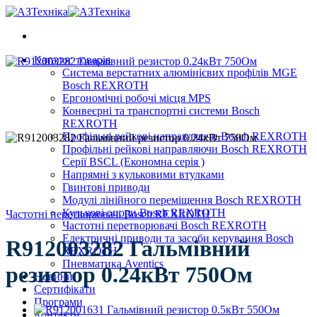
Skip
to
content
Каталог товарів
Система верстатних алюмінієвих профілів MGE
Bosch REXROTH
Ергономічні робочі місця MPS
Конвеєрні та транспортні системи Bosch
REXROTH
Профільні рейкові направляючи Bosch REXROTH
Профільні рейкові направляючи Bosch REXROTH
Серії BSCL (Економна серія )
Напрямні з кульковими втулками
Гвинтові приводи
Модулі лінійного переміщення Bosch REXROTH
Кулькові опори Bosch REXROTH
Частотні перетворювачі Bosch REXROTH
Частотні перетворювачі Bosch REXROTH
Електричні приводи та засоби керування Bosch
R912003282 Гальмівний
REXROTH
Пневматика Aventics
резистор 0.24кВт 750Ом
Новини
Сертифікати
Програми
Контакти