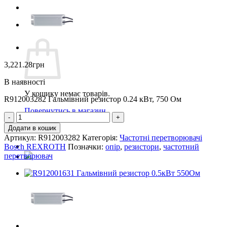
Дилерам
Кошик
Кошик
3,221.28
грн
В наявності
У кошику немає товарів.
R912003282 Гальмівний резистор 0.24 кВт, 750 Ом
Повернутись в магазин
R912003282
Гальмівний
Додати в кошик
резистор
Артикул:
R912003282
Категорія:
Частотні перетворювачі
0.24кВт
Bosch REXROTH
Позначки:
опір
,
резистори
,
частотний
750Ом
перетворювач
кількість