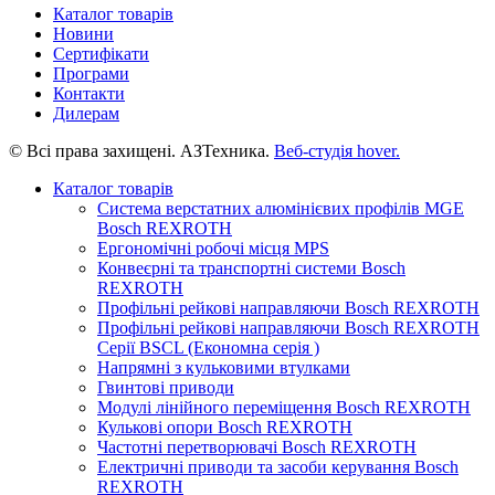
Каталог товарів
Новини
Сертифікати
Програми
Контакти
Дилерам
© Всі права захищені. АЗТехника.
Веб-студія
hover.
Каталог товарів
Система верстатних алюмінієвих профілів MGE
Bosch REXROTH
Ергономічні робочі місця MPS
Конвеєрні та транспортні системи Bosch
REXROTH
Профільні рейкові направляючи Bosch REXROTH
Профільні рейкові направляючи Bosch REXROTH
Серії BSCL (Економна серія )
Напрямні з кульковими втулками
Гвинтові приводи
Модулі лінійного переміщення Bosch REXROTH
Кулькові опори Bosch REXROTH
Частотні перетворювачі Bosch REXROTH
Електричні приводи та засоби керування Bosch
REXROTH