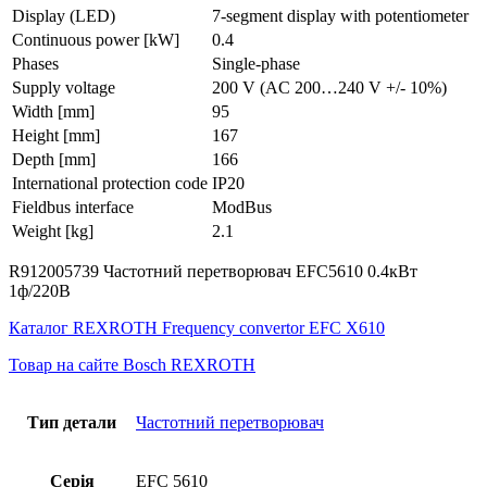
Display (LED)
7-segment display with potentiometer
Continuous power [kW]
0.4
Phases
Single-phase
Supply voltage
200 V (AC 200…240 V +/- 10%)
Width [mm]
95
Height [mm]
167
Depth [mm]
166
International protection code
IP20
Fieldbus interface
ModBus
Weight [kg]
2.1
R912005739 Частотний перетворювач EFC5610 0.4кВт
1ф/220В
Каталог REXROTH Frequency convertor EFC X610
Товар на сайте Bosch REXROTH
Тип детали
Частотний перетворювач
Серія
EFC 5610