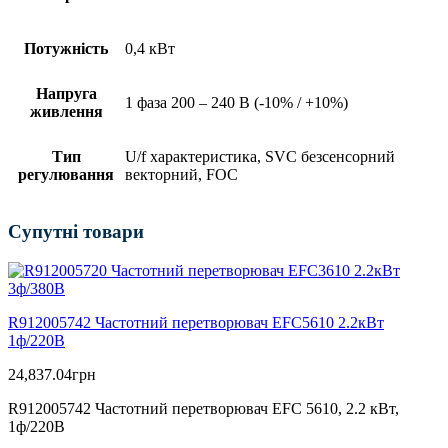
Потужність
0,4 кВт
Напруга
1 фаза 200 – 240 В (-10% / +10%)
живлення
Тип
U/f характеристика, SVC безсенсорний
регулювання
векторний, FOC
Супутні товари
R912005742 Частотний перетворювач EFC5610 2.2кВт
1ф/220В
24,837.04
грн
R912005742 Частотний перетворювач EFC 5610, 2.2 кВт,
1ф/220В