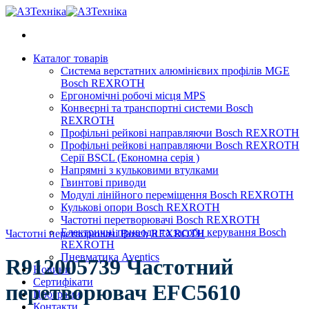
Skip
to
content
Каталог товарів
Система верстатних алюмінієвих профілів MGE
Bosch REXROTH
Ергономічні робочі місця MPS
Конвеєрні та транспортні системи Bosch
REXROTH
Профільні рейкові направляючи Bosch REXROTH
Профільні рейкові направляючи Bosch REXROTH
Серії BSCL (Економна серія )
Напрямні з кульковими втулками
Гвинтові приводи
Модулі лінійного переміщення Bosch REXROTH
Кулькові опори Bosch REXROTH
Частотні перетворювачі Bosch REXROTH
Електричні приводи та засоби керування Bosch
Частотні перетворювачі Bosch REXROTH
REXROTH
Пневматика Aventics
R912005739 Частотний
Новини
Сертифікати
перетворювач EFC5610
Програми
Контакти