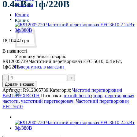
0.4кВт 1ф/220В
Дилерам
Кошик
Кошик
18,104.41
грн
В наявності
У кошику немає товарів.
R912005739 Частотний перетворювач EFC 5610, 0.4 кВт,
1ф/220В
Повернутись в магазин
R912005739
Частотний
Додати в кошик
перетворювач
Артикул:
R912005739
Категорія:
Частотні перетворювачі
EFC5610
Bosch REXROTH
Позначки:
rexroth bosch group
,
перетворювач
0.4кВт
частоти
,
частотний перетворювач
,
Частотний перетворювач
1ф/220В
EFC 5610
кількість