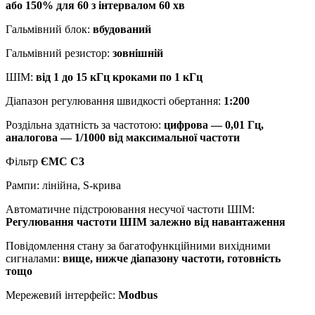
або 150% для 60 з інтервалом 60 хв
Гальмівний блок:
вбудований
Гальмівний резистор:
зовнішній
ШІМ:
від 1 до 15 кГц кроками по 1 кГц
Діапазон регулювання швидкості обертання:
1:200
Роздільна здатність за частотою:
цифрова — 0,01 Гц,
аналогова — 1/1000 від максимальної частоти
Фільтр
ЄМС С3
Рампи: лінійна, S-крива
Автоматичне підстроювання несучої частоти ШІМ:
Регулювання частоти ШІМ залежно від навантаження
Повідомлення стану за багатофункційними вихідними
сигналами:
вище, нижче діапазону частоти, готовність
тощо
Мережевий інтерфейс:
Modbus