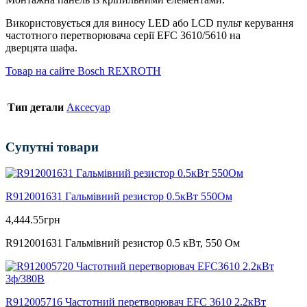
Використовується для виносу LED або LCD пульт керування
частотного перетворювача серії EFC 3610/5610 на
дверцята шафа.
Товар на сайте Bosch REXROTH
Тип детали
Аксесуар
Супутні товари
R912001631 Гальмівний резистор 0.5кВт 550Ом
4,444.55
грн
R912001631 Гальмівний резистор 0.5 кВт, 550 Ом
R912005716 Частотний перетворювач EFC 3610 2.2кВт