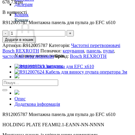
678.73
грн
Дилерам
В наявності
Кошик
Кошик
R912005787 Монтажна панель для пульта до EFC x610
R912005787
Монтажна
Додати в кошик
панель
Артикул:
R912005787
Категорія:
Частотні перетворювачі
для
Bosch REXROTH
Позначки:
керування
,
панель
,
пульт
,
пульта
У кошику немає товарів.
частотний перетворювач
Бренд:
Bosch REXROTH
до
EFC
Повернутись в магазин
x610
кількість
Шукати:
Опис
Додаткова інформація
R912005787 Монтажна панель для пульта до EFC x610
HOLDING PLATE FEAM02.1-EANN-NN-NNNN
Монтажна панель із кріпильними елементами.