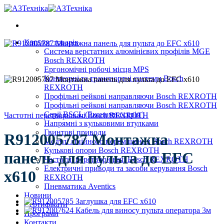
Skip
to
content
Каталог товарів
Система верстатних алюмінієвих профілів MGE
Bosch REXROTH
Ергономічні робочі місця MPS
Конвеєрні та транспортні системи Bosch
REXROTH
Профільні рейкові направляючи Bosch REXROTH
Профільні рейкові направляючи Bosch REXROTH
Серії BSCL (Економна серія )
Частотні перетворювачі Bosch REXROTH
Напрямні з кульковими втулками
Гвинтові приводи
R912005787 Монтажна
Модулі лінійного переміщення Bosch REXROTH
Кулькові опори Bosch REXROTH
панель для пульта до EFC
Частотні перетворювачі Bosch REXROTH
Електричні приводи та засоби керування Bosch
x610
REXROTH
Пневматика Aventics
Новини
Сертифікати
Програми
Контакти