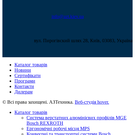
info@azt.kiev.ua
вул. Пирогівский шлях 28, Київ, 03083, Україна
Каталог товарів
Новини
Сертифікати
Програми
Контакти
Дилерам
© Всі права захищені. АЗТехника.
Веб-студія
hover.
Каталог товарів
Система верстатних алюмінієвих профілів MGE
Bosch REXROTH
Ергономічні робочі місця MPS
Конвеєрні та транспортні системи Bosch