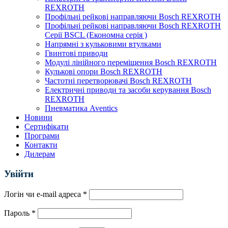
REXROTH
Профільні рейкові направляючи Bosch REXROTH
Профільні рейкові направляючи Bosch REXROTH
Серії BSCL (Економна серія )
Напрямні з кульковими втулками
Гвинтові приводи
Модулі лінійного переміщення Bosch REXROTH
Кулькові опори Bosch REXROTH
Частотні перетворювачі Bosch REXROTH
Електричні приводи та засоби керування Bosch
REXROTH
Пневматика Aventics
Новини
Сертифікати
Програми
Контакти
Дилерам
Увійти
Логін чи e-mail адреса
*
Пароль
*