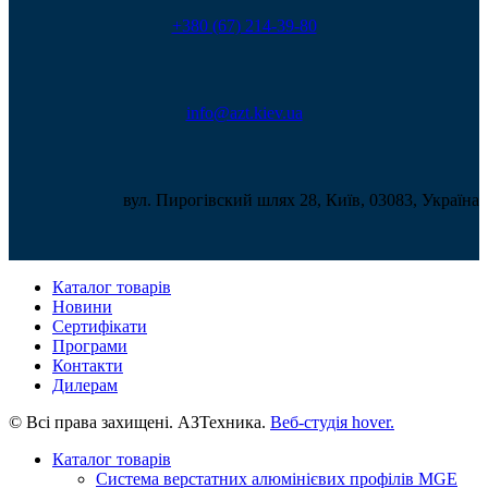
+380 (67) 214-39-80
info@azt.kiev.ua
вул. Пирогівский шлях 28, Київ, 03083, Україна
Каталог товарів
Новини
Сертифікати
Програми
Контакти
Дилерам
© Всі права захищені. АЗТехника.
Веб-студія
hover.
Каталог товарів
Система верстатних алюмінієвих профілів MGE