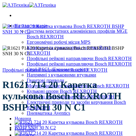
Skip
to
content
Каталог товарів
Система верстатних алюмінієвих профілів MGE
Bosch REXROTH
Ергономічні робочі місця MPS
Конвеєрні та транспортні системи Bosch
REXROTH
Профільні рейкові направляючи Bosch REXROTH
Профільні рейкові направляючи Bosch REXROTH
Серії BSCL (Економна серія )
Профільні рейкові направляючи Bosch REXROTH
Напрямні з кульковими втулками
Гвинтові приводи
R1621 714 20 Каретка
Модулі лінійного переміщення Bosch REXROTH
Кулькові опори Bosch REXROTH
кулькова Bosch REXROTH
Частотні перетворювачі Bosch REXROTH
Електричні приводи та засоби керування Bosch
BSHP SNH 30 N С1
REXROTH
Пневматика Aventics
Новини
Сертифікати
Програми
Контакти