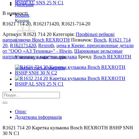
Дилерам
В наявності
Кошик
Кошик
R1621 714 20, R162171420, R1621-714-20
Артикул:
R1621 714 20
Категорія:
Профільні рейкові
направляючи Bosch REXROTH
Позначок:
Bosch
,
R1621 714
20
,
R162171420
,
Rexroth
,
цена в Киеве. прецизионные детали
от "ООО «АЗ Техника»" - Hiwin
,
Шариковые рельсовые
направляющие и каретки: продажа
Бренд:
Bosch REXROTH
У кошику немає товарів.
Повернутись в магазин
Шукати:
Опис
Додаткова інформація
R1621 714 20 Каретка кулькова Bosch REXROTH BSHP SNH
30 N С1