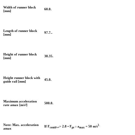
Width of runner block
60.0.
[mm]
Length of runner block
97.7..
[mm]
Height of runner block
38.35.
[mm]
Height runner block with
45.0.
guide rail [mm]
Maximum acceleration
500.0.
rate amax [m/s²]
Note: Max. acceleration
2.
If F
◡> 2.8 • F
: a
= 50 m/s
comb
pr
max
amax