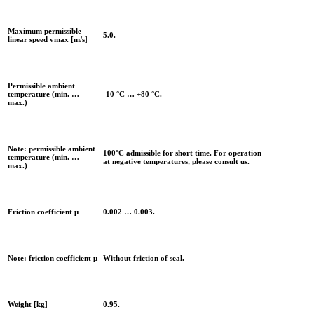
Maximum permissible
5.0.
linear speed vmax [m/s]
Permissible ambient
temperature (min. …
-10 °C … +80 °C.
max.)
Note: permissible ambient
100°C admissible for short time. For operation
temperature (min. …
at negative temperatures, please consult us.
max.)
Friction coefficient μ
0.002 … 0.003.
Note: friction coefficient μ
Without friction of seal.
Weight [kg]
0.95.