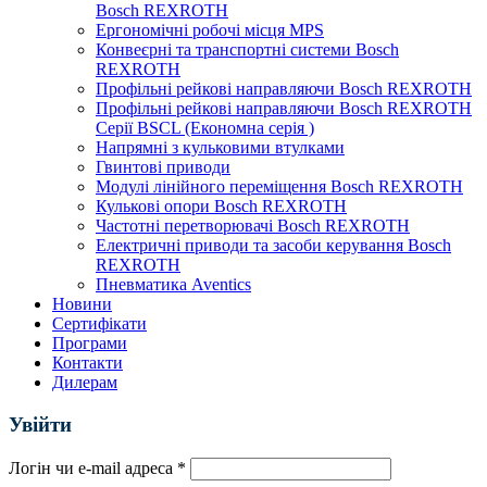
Bosch REXROTH
Ергономічні робочі місця MPS
Конвеєрні та транспортні системи Bosch
REXROTH
Профільні рейкові направляючи Bosch REXROTH
Профільні рейкові направляючи Bosch REXROTH
Серії BSCL (Економна серія )
Напрямні з кульковими втулками
Гвинтові приводи
Модулі лінійного переміщення Bosch REXROTH
Кулькові опори Bosch REXROTH
Частотні перетворювачі Bosch REXROTH
Електричні приводи та засоби керування Bosch
REXROTH
Пневматика Aventics
Новини
Сертифікати
Програми
Контакти
Дилерам
Увійти
Логін чи e-mail адреса
*