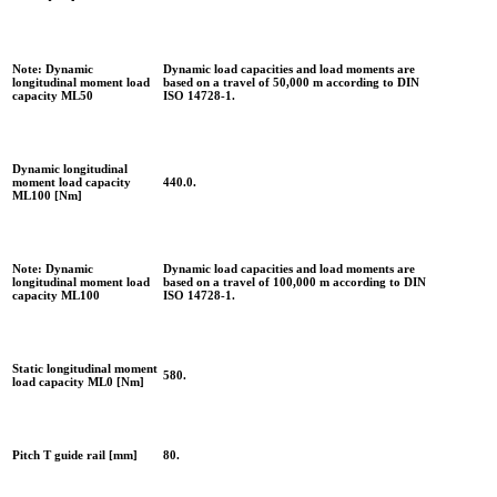
Note: Dynamic
Dynamic load capacities and load moments are
longitudinal moment load
based on a travel of 50,000 m according to DIN
capacity ML50
ISO 14728-1.
Dynamic longitudinal
moment load capacity
440.0.
ML100 [Nm]
Note: Dynamic
Dynamic load capacities and load moments are
longitudinal moment load
based on a travel of 100,000 m according to DIN
capacity ML100
ISO 14728-1.
Static longitudinal moment
580.
load capacity ML0 [Nm]
Pitch T guide rail [mm]
80.