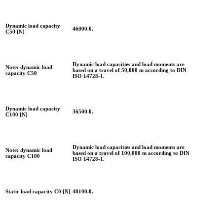
Dynamic load capacity
46000.0.
C50 [N]
Dynamic load capacities and load moments are
Note: dynamic load
based on a travel of 50,000 m according to DIN
capacity C50
ISO 14728-1.
Dynamic load capacity
36500.0.
C100 [N]
Dynamic load capacities and load moments are
Note: dynamic load
based on a travel of 100,000 m according to DIN
capacity C100
ISO 14728-1.
Static load capacity C0 [N]
48100.0.