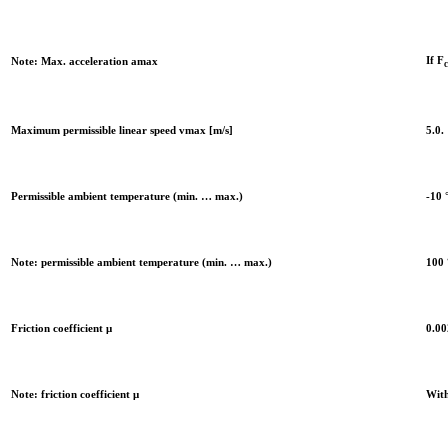
If F
Note: Max. acceleration amax
Maximum permissible linear speed vmax [m/s]
5.0.
Permissible ambient temperature (min. … max.)
-10 
Note: permissible ambient temperature (min. … max.)
100 
Friction coefficient μ
0.00
Note: friction coefficient μ
With