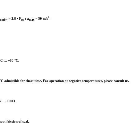
2.
◡> 2.8 • F
: a
= 50 m/s
comb
pr
max
°C … +80 °C.
°C admissible for short time. For operation at negative temperatures, please consult us.
2 … 0.003.
out friction of seal.