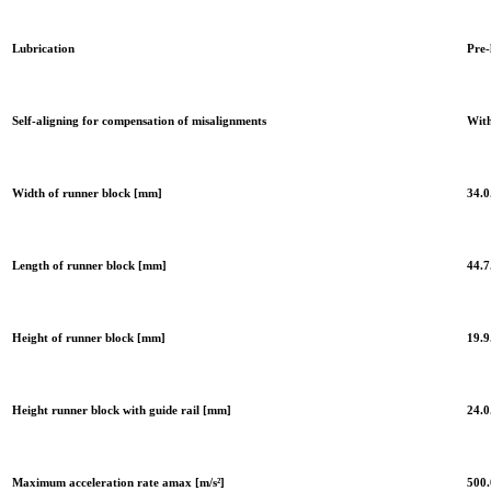
Lubrication
Pre-
Self-aligning for compensation of misalignments
With
Width of runner block [mm]
34.0
Length of runner block [mm]
44.7
Height of runner block [mm]
19.9
Height runner block with guide rail [mm]
24.0
Maximum acceleration rate amax [m/s²]
500.