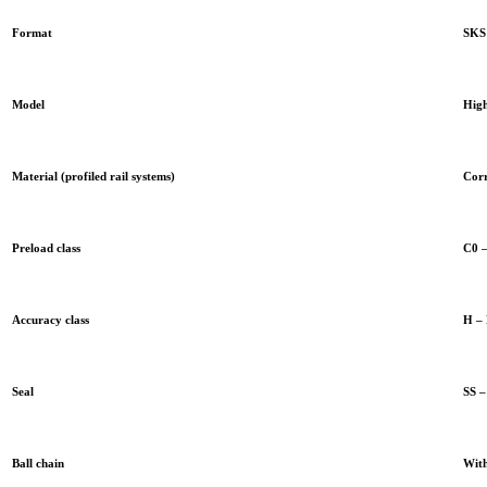
Format
SKS 
Model
High
Material (profiled rail systems)
Corr
Preload class
C0 –
Accuracy class
H – 
Seal
SS –
Ball chain
With