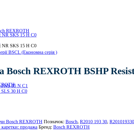
Bosch REXROTH
H
ії BSCL (Економна серія )
ва Bosch REXROTH BSHP Resis
REXROTH
яючи Bosch REXROTH
Позначок:
Bosch
,
R2010 193 30
,
R20101933
каретки: продажа
Бренд:
Bosch REXROTH