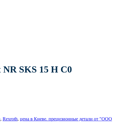
t NR SKS 15 H С0
0
,
Rexroth
,
цена в Киеве. прецизионные детали от "ООО