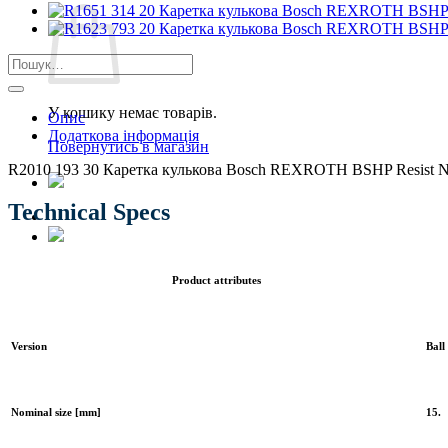
Шукати:
У кошику немає товарів.
Опис
Додаткова інформація
Повернутись в магазин
R2010 193 30 Каретка кулькова Bosch REXROTH BSHP Resist 
Technical Specs
Product attributes
Version
Ball
Nominal size [mm]
15.