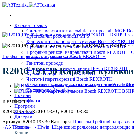
Skip
to
content
Каталог товарів
Система верстатних алюмінієвих профілів MGE 
Ергономічні робочі місця MPS
Конвеєрні та транспортні системи Bosch REXROT
Профільні рейкові направляючи Bosch REXROTH
Профільні рейкові направляючи Bosch REXROTH Сер
Профільні рейкові направляючи Bosch REXROTH
Напрямні з кульковими втулками
Гвинтові приводи
R2010 193 30 Каретка кулько
Модулі лінійного переміщення Bosch REXROTH
Кулькові опори Bosch REXROTH
Частотні перетворювачі Bosch REXROTH
Електричні приводи та засоби керування Bosch 
Пневматика Aventics
Новини
Сертифікати
В наявності
Програми
R2010 193 30, R201019330 , R2010-193-30
Контакти
Дилерам
Артикул:
R2010 193 30
Категорія:
Профільні рейкові направл
«АЗ Техника»" - Hiwin
,
Шариковые рельсовые направляющие и 
Кошик
Кошик