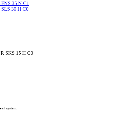
NR SKS 15 H С0
 rail system.