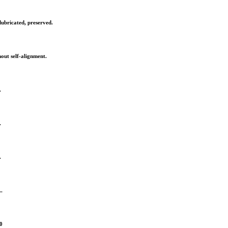
lubricated, preserved.
out self-alignment.
.
.
.
..
0