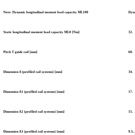
Note: Dynamic longitudinal moment load capacity ML100
Dyna
Static longitudinal moment load capacity ML0 [Nm]
32.
Pitch T guide rail [mm]
60.
Dimension A (profiled rail systems) [mm]
34.
Dimension A1 (profiled rail systems) [mm]
17.
Dimension A2 (profiled rail systems) [mm]
15.
Dimension A3 (profiled rail systems) [mm]
9.5..