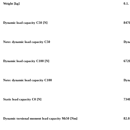
Weight [kg]
0.1.
Dynamic load capacity C50 [N]
8470
Note: dynamic load capacity C50
Dyna
Dynamic load capacity C100 [N]
6720
Note: dynamic load capacity C100
Dyna
Static load capacity C0 [N]
7340
Dynamic torsional moment load capacity Mt50 [Nm]
82.0