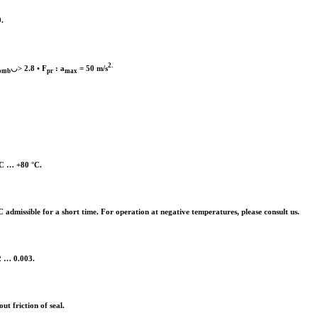
.
2.
◡> 2.8 • F
: a
= 50 m/s
omb
pr
max
°C … +80 °C.
 admissible for a short time. For operation at negative temperatures, please consult us.
2 … 0.003.
ut friction of seal.