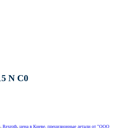
15 N С0
0
,
Rexroth
,
цена в Киеве. прецизионные детали от "ООО