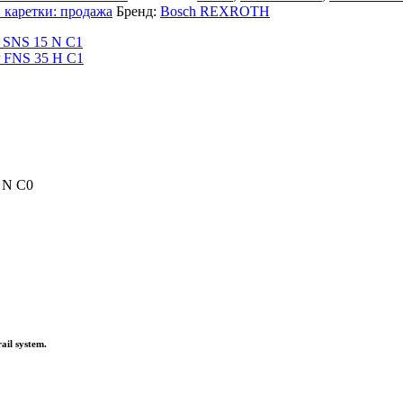
каретки: продажа
Бренд:
Bosch REXROTH
 N С0
rail system.