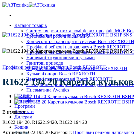
Skip
to
content
Каталог товарів
Система верстатних алюмінієвих профілів MGE 
Ергономічні робочі місця MPS
Конвеєрні та транспортні системи Bosch REXROT
Профільні рейкові направляючи Bosch REXROTH
Профільні рейкові направляючи Bosch REXROTH Сер
Напрямні з кульковими втулками
Гвинтові приводи
Профільні рейкові направляючи Bosch REXROTH
Модулі лінійного переміщення Bosch REXROTH
Кулькові опори Bosch REXROTH
R1622 194 20 Каретка кульк
Частотні перетворювачі Bosch REXROTH
Електричні приводи та засоби керування Bosch 
Пневматика Aventics
Новини
Сертифікати
Програми
Контакти
В наявності
Дилерам
R1622 194 20, R162219420, R1622-194-20
Кошик
Артикул:
R1622 194 20
Категорія:
Профільні рейкові направл
Кошик