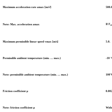
Maximum acceleration rate amax [m/s²]
500.0
If F
Note: Max. acceleration amax
c
Maximum permissible linear speed vmax [m/s]
5.0.
Permissible ambient temperature (min. … max.)
-10 
Note: permissible ambient temperature (min. … max.)
100°C
Friction coefficient μ
0.00
Note: friction coefficient μ
Witho