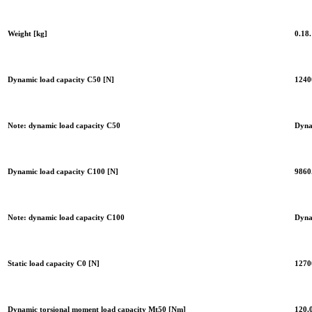
Weight [kg]
0.18.
Dynamic load capacity C50 [N]
1240
Note: dynamic load capacity C50
Dyna
Dynamic load capacity C100 [N]
9860
Note: dynamic load capacity C100
Dyna
Static load capacity C0 [N]
1270
Dynamic torsional moment load capacity Mt50 [Nm]
120.0