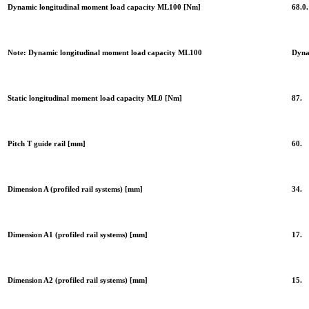
Dynamic longitudinal moment load capacity ML100 [Nm]
68.0.
Note: Dynamic longitudinal moment load capacity ML100
Dyna
Static longitudinal moment load capacity ML0 [Nm]
87.
Pitch T guide rail [mm]
60.
Dimension A (profiled rail systems) [mm]
34.
Dimension A1 (profiled rail systems) [mm]
17.
Dimension A2 (profiled rail systems) [mm]
15.