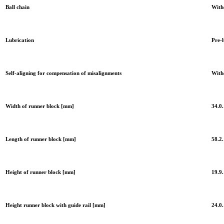
Ball chain
Witho
Lubrication
Pre-l
Self-aligning for compensation of misalignments
Witho
Width of runner block [mm]
34.0.
Length of runner block [mm]
58.2.
Height of runner block [mm]
19.9.
Height runner block with guide rail [mm]
24.0.