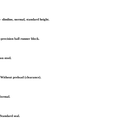
 slimline, normal, standard height.
precision ball runner block.
n steel.
 Without preload (clearance).
Normal.
Standard seal.