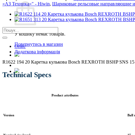
«АЗ Техника»" - Hiwin
,
Шариковые рельсовые направляющие и 
Шукати:
У кошику немає товарів.
Повернутись в магазин
Опис
Додаткова інформація
R1622 194 20 Каретка кулькова Bosch REXROTH BSHP SNS 15
Technical Specs
Product attributes
Version
Ball 
Nominal size [mm]
15.