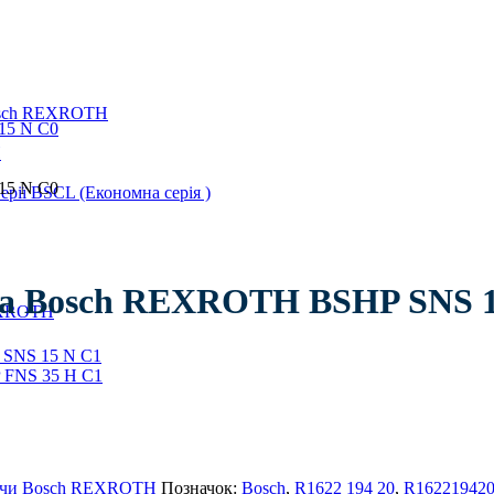
Bosch REXROTH
H
ії BSCL (Економна серія )
ова Bosch REXROTH BSHP SNS 
REXROTH
яючи Bosch REXROTH
Позначок:
Bosch
,
R1622 194 20
,
R16221942