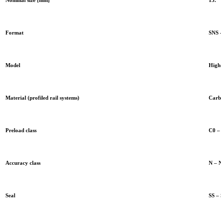
Format
SNS –
Model
High-
Material (profiled rail systems)
Carbo
Preload class
C0 –
Accuracy class
N – 
Seal
SS – 