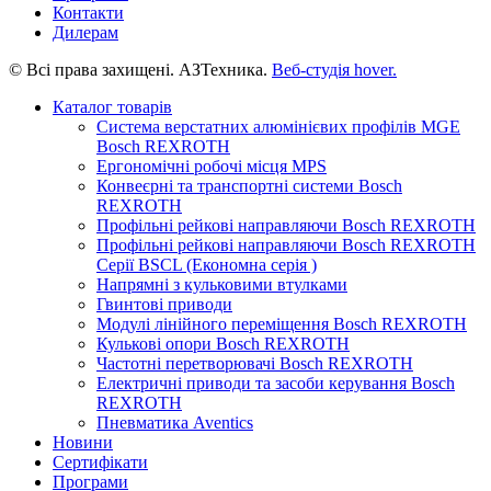
Контакти
Дилерам
© Всі права захищені. АЗТехника.
Веб-студія
hover.
Каталог товарів
Система верстатних алюмінієвих профілів MGE
Bosch REXROTH
Ергономічні робочі місця MPS
Конвеєрні та транспортні системи Bosch
REXROTH
Профільні рейкові направляючи Bosch REXROTH
Профільні рейкові направляючи Bosch REXROTH
Серії BSCL (Економна серія )
Напрямні з кульковими втулками
Гвинтові приводи
Модулі лінійного переміщення Bosch REXROTH
Кулькові опори Bosch REXROTH
Частотні перетворювачі Bosch REXROTH
Електричні приводи та засоби керування Bosch
REXROTH
Пневматика Aventics
Новини
Сертифікати
Програми