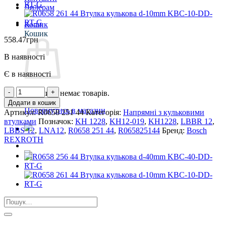
Дилерам
Кошик
Кошик
558.47
грн
В наявності
Є в наявності
R0658
У кошику немає товарів.
251
Додати в кошик
44
Повернутись в магазин
Артикул:
R0658 251 44
Категорія:
Напрямні з кульковими
Втулка
втулками
Позначок:
KH 1228
,
KH12-019
,
KH1228
,
LBBR 12
,
кулькова
LBBS 12
,
LNA12
,
R0658 251 44
,
R065825144
Бренд:
Bosch
d-
REXROTH
12mm
KBC-
12-
DD-
RT-
G
кількість
Шукати: