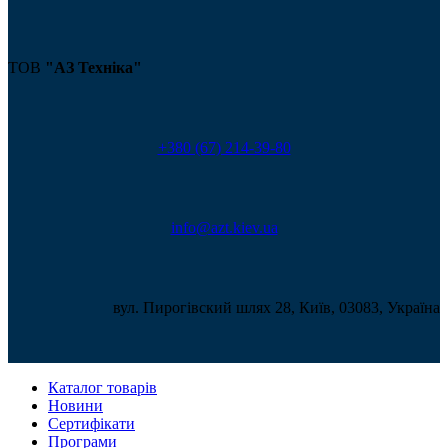
ТОВ
"АЗ Техніка"
+380 (67) 214-39-80
info@azt.kiev.ua
вул. Пирогівский шлях 28, Київ, 03083, Україна
Каталог товарів
Новини
Сертифікати
Програми