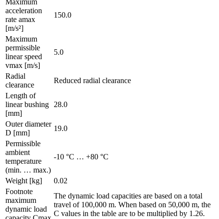
Maximum
acceleration
150.0
rate amax
[m/s²]
Maximum
permissible
5.0
linear speed
vmax [m/s]
Radial
Reduced radial clearance
clearance
Length of
linear bushing
28.0
[mm]
Outer diameter
19.0
D [mm]
Permissible
ambient
-10 °C … +80 °C
temperature
(min. … max.)
Weight [kg]
0.02
Footnote
The dynamic load capacities are based on a total
maximum
travel of 100,000 m. When based on 50,000 m, the
dynamic load
C values in the table are to be multiplied by 1.26.
capacity Cmax