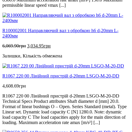
permissible linear speed vmax [...]
R100002001 Направляючий вал з обробкою h6 d-20mm L-
2400мм
Оригінальна
Поточна
6,069.90
грн
3,034.95
грн
ціна:
ціна:
Залишки, Кількість обмежена
6,069.90грн.
3,034.95грн.
R1067 220 00 Лінійний пристрій d-20mm LSGO-M-20-DD
4,608.69
грн
R1067 220 00 Лінійний пристрій d-20mm LSGO-M-20-DD
Technical Specs Product attributes Shaft diameter d [mm] 20.0.
Format of linear bushings O – Open. Series Standard (metal). Type
Linear set. Dynamic load capacity C [N] 1280.0. Note: dynamic
load capacity C The load capacities apply for the main direction of
loading. Maximum acceleration rate amax [m/s²] [...]