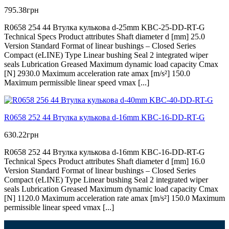
795.38
грн
R0658 254 44 Втулка кулькова d-25mm KBC-25-DD-RT-G
Technical Specs Product attributes Shaft diameter d [mm] 25.0
Version Standard Format of linear bushings – Closed Series
Compact (eLINE) Type Linear bushing Seal 2 integrated wiper
seals Lubrication Greased Maximum dynamic load capacity Cmax
[N] 2930.0 Maximum acceleration rate amax [m/s²] 150.0
Maximum permissible linear speed vmax [...]
R0658 252 44 Втулка кулькова d-16mm KBC-16-DD-RT-G
630.22
грн
R0658 252 44 Втулка кулькова d-16mm KBC-16-DD-RT-G
Technical Specs Product attributes Shaft diameter d [mm] 16.0
Version Standard Format of linear bushings – Closed Series
Compact (eLINE) Type Linear bushing Seal 2 integrated wiper
seals Lubrication Greased Maximum dynamic load capacity Cmax
[N] 1120.0 Maximum acceleration rate amax [m/s²] 150.0 Maximum
permissible linear speed vmax [...]