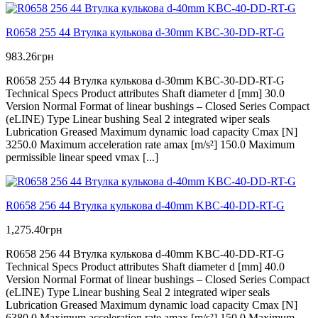
R0658 255 44 Втулка кулькова d-30mm KBC-30-DD-RT-G
983.26
грн
R0658 255 44 Втулка кулькова d-30mm KBC-30-DD-RT-G
Technical Specs Product attributes Shaft diameter d [mm] 30.0
Version Normal Format of linear bushings – Closed Series Compact
(eLINE) Type Linear bushing Seal 2 integrated wiper seals
Lubrication Greased Maximum dynamic load capacity Cmax [N]
3250.0 Maximum acceleration rate amax [m/s²] 150.0 Maximum
permissible linear speed vmax [...]
R0658 256 44 Втулка кулькова d-40mm KBC-40-DD-RT-G
1,275.40
грн
R0658 256 44 Втулка кулькова d-40mm KBC-40-DD-RT-G
Technical Specs Product attributes Shaft diameter d [mm] 40.0
Version Normal Format of linear bushings – Closed Series Compact
(eLINE) Type Linear bushing Seal 2 integrated wiper seals
Lubrication Greased Maximum dynamic load capacity Cmax [N]
6380.0 Maximum acceleration rate amax [m/s²] 150.0 Maximum