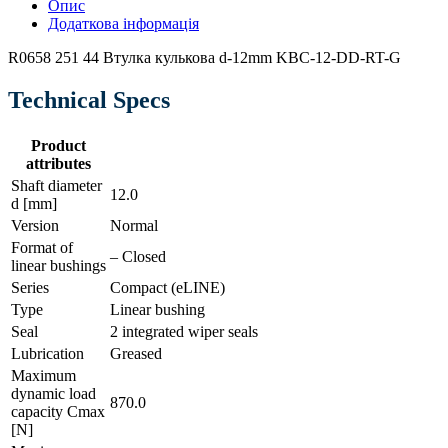
Опис
Додаткова інформація
R0658 251 44 Втулка кулькова d-12mm KBC-12-DD-RT-G
Technical Specs
Product
attributes
Shaft diameter
12.0
d [mm]
Version
Normal
Format of
– Closed
linear bushings
Series
Compact (eLINE)
Type
Linear bushing
Seal
2 integrated wiper seals
Lubrication
Greased
Maximum
dynamic load
870.0
capacity Cmax
[N]