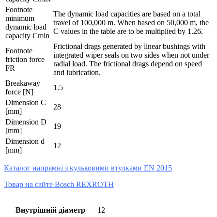
Footnote
The dynamic load capacities are based on a total
minimum
travel of 100,000 m. When based on 50,000 m, the
dynamic load
C values in the table are to be multiplied by 1.26.
capacity Cmin
Frictional drags generated by linear bushings with
Footnote
integrated wiper seals on two sides when not under
friction force
radial load. The frictional drags depend on speed
FR
and lubrication.
Breakaway
1.5
force [N]
Dimension C
28
[mm]
Dimension D
19
[mm]
Dimension d
12
[mm]
Каталог напрямні з кульковими втулками EN 2015
Товар на сайте Bosch REXROTH
Внутрішній діаметр
12