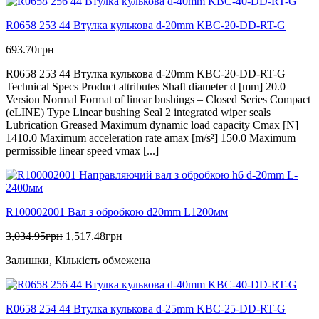
R0658 253 44 Втулка кулькова d-20mm KBC-20-DD-RT-G
693.70
грн
R0658 253 44 Втулка кулькова d-20mm KBC-20-DD-RT-G
Technical Specs Product attributes Shaft diameter d [mm] 20.0
Version Normal Format of linear bushings – Closed Series Compact
(eLINE) Type Linear bushing Seal 2 integrated wiper seals
Lubrication Greased Maximum dynamic load capacity Cmax [N]
1410.0 Maximum acceleration rate amax [m/s²] 150.0 Maximum
permissible linear speed vmax [...]
R100002001 Вал з обробкою d20mm L1200мм
Оригінальна
Поточна
3,034.95
грн
1,517.48
грн
ціна:
ціна:
Залишки, Кількість обмежена
3,034.95грн.
1,517.48грн.
R0658 254 44 Втулка кулькова d-25mm KBC-25-DD-RT-G