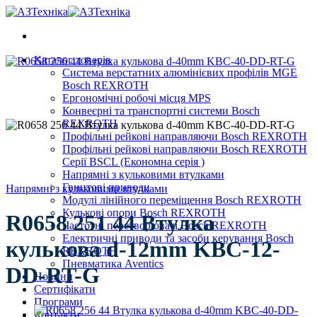
Skip
to
content
Каталог товарів
Система верстатних алюмінієвих профілів MGE
Bosch REXROTH
Ергономічні робочі місця MPS
Конвеєрні та транспортні системи Bosch
REXROTH
Профільні рейкові направляючи Bosch REXROTH
Профільні рейкові направляючи Bosch REXROTH
Серії BSCL (Економна серія )
Напрямні з кульковими втулками
Гвинтові приводи
Напрямні з кульковими втулками
Модулі лінійного переміщення Bosch REXROTH
Кулькові опори Bosch REXROTH
R0658 251 44 Втулка
Частотні перетворювачі Bosch REXROTH
Електричні приводи та засоби керування Bosch
кулькова d-12mm KBC-12-
REXROTH
Пневматика Aventics
DD-RT-G
Новини
Сертифікати
Програми
Контакти