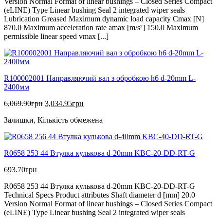
Version Normal Format of linear bushings – Closed Series Compact
(eLINE) Type Linear bushing Seal 2 integrated wiper seals
Lubrication Greased Maximum dynamic load capacity Cmax [N]
870.0 Maximum acceleration rate amax [m/s²] 150.0 Maximum
permissible linear speed vmax [...]
R100002001 Направляючий вал з обробкою h6 d-20mm L-
2400мм
Оригінальна
Поточна
6,069.90
грн
3,034.95
грн
ціна:
ціна:
Залишки, Кількість обмежена
6,069.90грн.
3,034.95грн.
R0658 253 44 Втулка кулькова d-20mm KBC-20-DD-RT-G
693.70
грн
R0658 253 44 Втулка кулькова d-20mm KBC-20-DD-RT-G
Technical Specs Product attributes Shaft diameter d [mm] 20.0
Version Normal Format of linear bushings – Closed Series Compact
(eLINE) Type Linear bushing Seal 2 integrated wiper seals