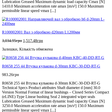
Lubrication Greased Maximum dynamic load capacity Cmax [N]
1410.0 Maximum acceleration rate amax [m/s²] 150.0 Maximum
permissible linear speed vmax [...]
R100002001 Вал з обробкою d20mm L1200мм
Оригінальна
Поточна
3,034.95
грн
1,517.48
грн
ціна:
ціна:
Залишки, Кількість обмежена
3,034.95грн.
1,517.48грн.
R0658 255 44 Втулка кулькова d-30mm KBC-30-DD-RT-G
983.26
грн
R0658 255 44 Втулка кулькова d-30mm KBC-30-DD-RT-G
Technical Specs Product attributes Shaft diameter d [mm] 30.0
Version Normal Format of linear bushings – Closed Series Compact
(eLINE) Type Linear bushing Seal 2 integrated wiper seals
Lubrication Greased Maximum dynamic load capacity Cmax [N]
3250.0 Maximum acceleration rate amax [m/s²] 150.0 Maximum
permissible linear speed vmax [...]