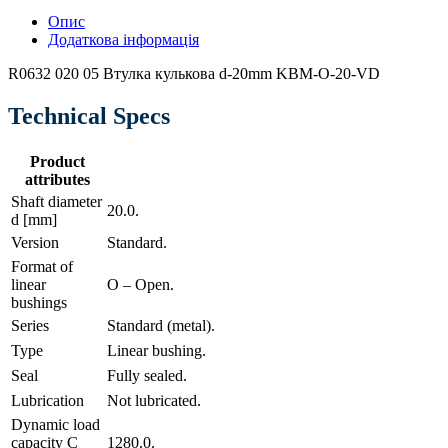
Опис
Додаткова інформація
R0632 020 05 Втулка кулькова d-20mm KBM-O-20-VD
Technical Specs
Product
attributes
Shaft diameter
20.0.
d [mm]
Version
Standard.
Format of
linear
O – Open.
bushings
Series
Standard (metal).
Type
Linear bushing.
Seal
Fully sealed.
Lubrication
Not lubricated.
Dynamic load
capacity C
1280.0.