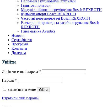
Напрямні з кульковими втулками
Гвинтові приводи
Модулі лінійного переміщення Bosch REXROTH
Кулькові опори Bosch REXROTH
Частотні перетворювачі Bosch REXROTH
Електричні приводи та засоби керування Bosch
REXROTH
Пневматика Aventics
Новини
Сертифікати
Програми
Контакти
Дилерам
Увійти
Логін чи e-mail адреса
*
Пароль
*
Запам'ятати мене
Увійти
Втратили свій пароль?