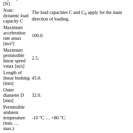
[N]
Note:
The load capacities C and C
apply for the main
0
dynamic load
direction of loading.
capacity C
Maximum
acceleration
100.0.
rate amax
[m/s²]
Maximum
permissible
2.5.
linear speed
vmax [m/s]
Length of
linear bushing
45.0.
[mm]
Outer
diameter D
32.0.
[mm]
Permissible
ambient
temperature
-10 °C … +80 °C.
(min. …
max.)