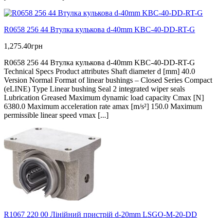
R0658 256 44 Втулка кулькова d-40mm KBC-40-DD-RT-G
1,275.40
грн
R0658 256 44 Втулка кулькова d-40mm KBC-40-DD-RT-G
Technical Specs Product attributes Shaft diameter d [mm] 40.0
Version Normal Format of linear bushings – Closed Series Compact
(eLINE) Type Linear bushing Seal 2 integrated wiper seals
Lubrication Greased Maximum dynamic load capacity Cmax [N]
6380.0 Maximum acceleration rate amax [m/s²] 150.0 Maximum
permissible linear speed vmax [...]
R1067 220 00 Лінійний пристрій d-20mm LSGO-M-20-DD