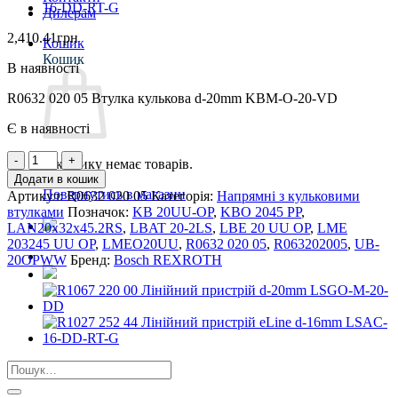
Дилерам
2,410.41
грн
Кошик
Кошик
В наявності
R0632 020 05 Втулка кулькова d-20mm KBM-O-20-VD
Є в наявності
R0632
У кошику немає товарів.
020
Додати в кошик
05
Повернутись в магазин
Артикул:
R0632 020 05
Категорія:
Напрямні з кульковими
Втулка
втулками
Позначок:
KB 20UU-OP
,
KBO 2045 PP
,
кулькова
LAN20x32x45.2RS
,
LBAT 20-2LS
,
LBE 20 UU OP
,
LME
d-
203245 UU OP
,
LMEO20UU
,
R0632 020 05
,
R063202005
,
UB-
20mm
20OPWW
Бренд:
Bosch REXROTH
KBM-
O-
20-
VD
кількість
Шукати: