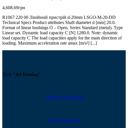
4,608.69
грн
R1067 220 00 Лінійний пристрій d-20mm LSGO-M-20-DD
Technical Specs Product attributes Shaft diameter d [mm] 20.0.
Format of linear bushings O – Open. Series Standard (metal). Type
Linear set. Dynamic load capacity C [N] 1280.0. Note: dynamic
load capacity C The load capacities apply for the main direction of
loading. Maximum acceleration rate amax [m/s²] [...]
ТОВ
"АЗ Техніка"
+380 (67) 214-39-80
info@azt.kiev.ua