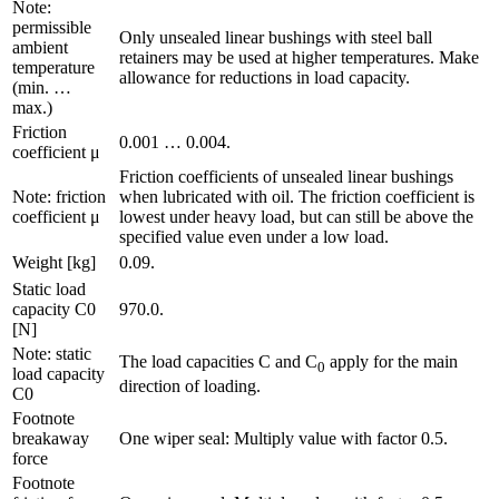
Note:
permissible
Only unsealed linear bushings with steel ball
ambient
retainers may be used at higher temperatures. Make
temperature
allowance for reductions in load capacity.
(min. …
max.)
Friction
0.001 … 0.004.
coefficient μ
Friction coefficients of unsealed linear bushings
Note: friction
when lubricated with oil. The friction coefficient is
coefficient μ
lowest under heavy load, but can still be above the
specified value even under a low load.
Weight [kg]
0.09.
Static load
capacity C0
970.0.
[N]
Note: static
The load capacities C and C
apply for the main
0
load capacity
direction of loading.
C0
Footnote
breakaway
One wiper seal: Multiply value with factor 0.5.
force
Footnote