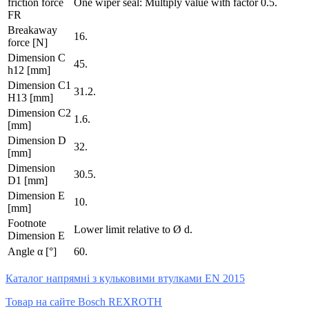
friction force
One wiper seal: Multiply value with factor 0.5.
FR
Breakaway
16.
force [N]
Dimension C
45.
h12 [mm]
Dimension C1
31.2.
H13 [mm]
Dimension C2
1.6.
[mm]
Dimension D
32.
[mm]
Dimension
30.5.
D1 [mm]
Dimension E
10.
[mm]
Footnote
Lower limit relative to Ø d.
Dimension E
Angle α [°]
60.
Каталог напрямні з кульковими втулками EN 2015
Товар на сайте Bosch REXROTH