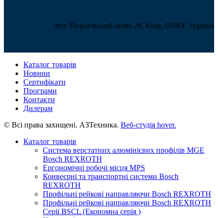
вул. Пирогівский шлях 28, Київ, 03083, Україна
Каталог товарів
Новини
Сертифікати
Програми
Контакти
Дилерам
© Всі права захищені. АЗТехника.
Веб-студія
hover.
Каталог товарів
Система верстатних алюмінієвих профілів MGE
Bosch REXROTH
Ергономічні робочі місця MPS
Конвеєрні та транспортні системи Bosch
REXROTH
Профільні рейкові направляючи Bosch REXROTH
Профільні рейкові направляючи Bosch REXROTH
Серії BSCL (Економна серія )