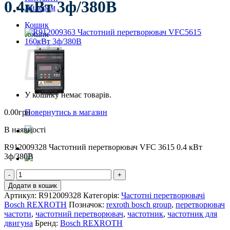
0.4кВт 3ф/380В
Дилерам
Кошик
Кошик
У кошику немає товарів.
0.00
грн
Повернутись в магазин
В наявності
R912009328 Частотний перетворювач VFC 3615 0.4 кВт
3ф/380В
R912009328
Частотний
Додати в кошик
перетворювач
Артикул:
R912009328
Категорія:
Частотні перетворювачі
VFC3615
Bosch REXROTH
Позначок:
rexroth bosch group
,
перетворювач
0.4кВт
частоти
,
частотний перетворювач
,
частотник
,
частотник для
3ф/380В
двигуна
Бренд:
Bosch REXROTH
кількість