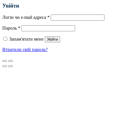
Увійти
Логін чи e-mail адреса
*
Пароль
*
Запам'ятати мене
Увійти
Втратили свій пароль?