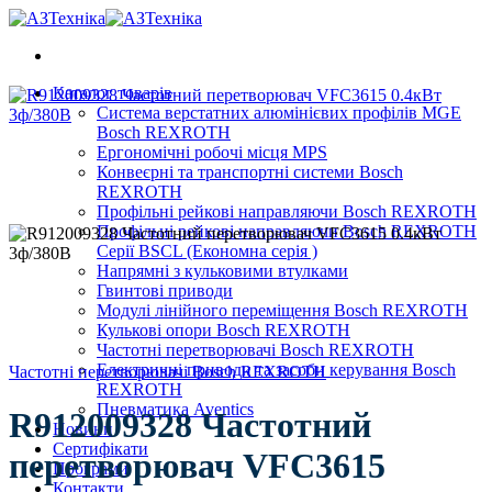
Skip
to
content
Каталог товарів
Система верстатних алюмінієвих профілів MGE
Bosch REXROTH
Ергономічні робочі місця MPS
Конвеєрні та транспортні системи Bosch
REXROTH
Профільні рейкові направляючи Bosch REXROTH
Профільні рейкові направляючи Bosch REXROTH
Серії BSCL (Економна серія )
Напрямні з кульковими втулками
Гвинтові приводи
Модулі лінійного переміщення Bosch REXROTH
Кулькові опори Bosch REXROTH
Частотні перетворювачі Bosch REXROTH
Електричні приводи та засоби керування Bosch
Частотні перетворювачі Bosch REXROTH
REXROTH
Пневматика Aventics
R912009328 Частотний
Новини
Сертифікати
перетворювач VFC3615
Програми
Контакти