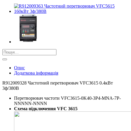
Шукати:
Опис
Додаткова інформація
R912009328 Частотний перетворювач VFC3615 0.4кВт
3ф/380В
Перетворювач частоти VFC3615-0K40-3P4-MNA-7P-
NNNNN-NNNN
Схема підключення VFC 3615