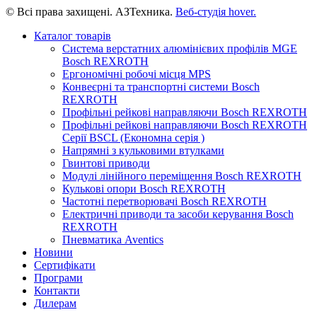
© Всі права захищені. АЗТехника.
Веб-студія
hover.
Каталог товарів
Система верстатних алюмінієвих профілів MGE
Bosch REXROTH
Ергономічні робочі місця MPS
Конвеєрні та транспортні системи Bosch
REXROTH
Профільні рейкові направляючи Bosch REXROTH
Профільні рейкові направляючи Bosch REXROTH
Серії BSCL (Економна серія )
Напрямні з кульковими втулками
Гвинтові приводи
Модулі лінійного переміщення Bosch REXROTH
Кулькові опори Bosch REXROTH
Частотні перетворювачі Bosch REXROTH
Електричні приводи та засоби керування Bosch
REXROTH
Пневматика Aventics
Новини
Сертифікати
Програми
Контакти
Дилерам