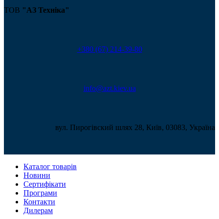
ТОВ
"АЗ Техніка"
+380 (67) 214-39-80
info@azt.kiev.ua
вул. Пирогівский шлях 28, Київ, 03083, Україна
Каталог товарів
Новини
Сертифікати
Програми
Контакти
Дилерам