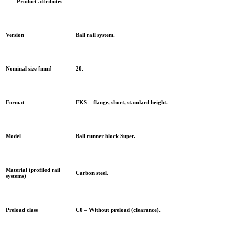
Product attributes
Version
Ball rail system.
Nominal size [mm]
20.
Format
FKS – flange, short, standard height.
Model
Ball runner block Super.
Material (profiled rail
Carbon steel.
systems)
Preload class
C0 – Without preload (clearance).