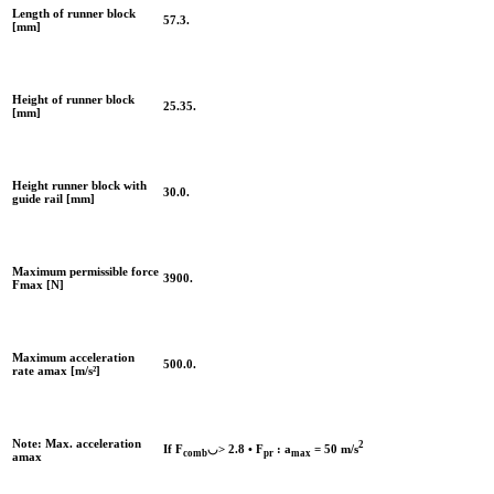
Length of runner block
57.3.
[mm]
Height of runner block
25.35.
[mm]
Height runner block with
30.0.
guide rail [mm]
Maximum permissible force
3900.
Fmax [N]
Maximum acceleration
500.0.
rate amax [m/s²]
Note: Max. acceleration
2
If F
◡> 2.8 • F
: a
= 50 m/s
comb
pr
max
amax