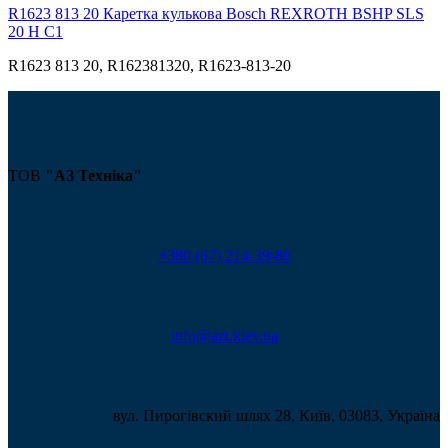
R1623 813 20 Каретка кулькова Bosch REXROTH BSHP SLS
20 H С1
R1623 813 20, R162381320, R1623-813-20
ТОВ
"АЗ Техніка"
+380 (67) 214-39-80
info@azt.kiev.ua
вул. Пирогівский шлях 28, Київ, 03083, Україна