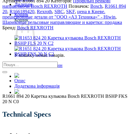
Артикул:
R1661 894 20
Категорія:
Профільні рейкові
Дилерам
направляючи Bosch REXROTH
Позначок:
Bosch
,
R1661 894
20
,
R166189420
,
Rexroth
,
SBC
,
SKF
,
цена в Киеве.
Кошик
прецизионные детали от "ООО «АЗ Техника»" - Hiwin
,
Кошик
Шариковые рельсовые направляющие и каретки: продажа
Бренд:
Bosch REXROTH
У кошику немає товарів.
Шукати:
Повернутись в магазин
Опис
Додаткова інформація
R1661 894 20 Каретка кулькова Bosch REXROTH BSHP FKS
20 N С0
Technical Specs