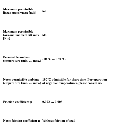
Maximum permissible
5.0.
linear speed vmax [m/s]
Maximum permissible
torsional moment Mt max
50.
[Nm]
Permissible ambient
-10 °C … +80 °C.
temperature (min. … max.)
Note: permissible ambient
100°C admissible for short time. For operation
temperature (min. … max.)
at negative temperatures, please consult us.
Friction coefficient μ
0.002 … 0.003.
Note: friction coefficient μ
Without friction of seal.