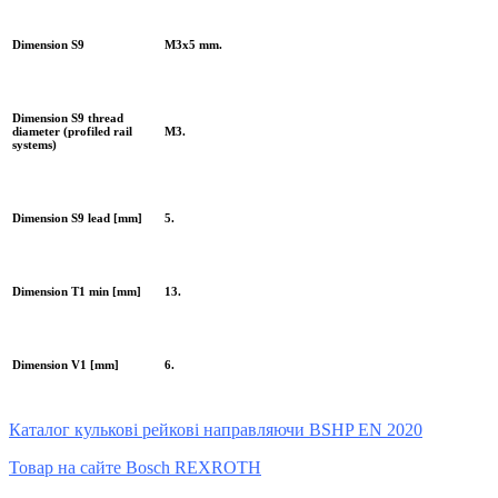
Dimension S9
M3x5 mm.
Dimension S9 thread
diameter (profiled rail
M3.
systems)
Dimension S9 lead [mm]
5.
Dimension T1 min [mm]
13.
Dimension V1 [mm]
6.
Каталог кулькові рейкові направляючи BSHP EN 2020
Товар на сайте Bosch REXROTH