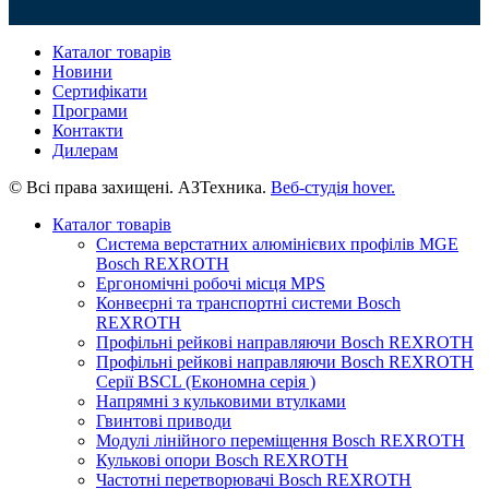
Каталог товарів
Новини
Сертифікати
Програми
Контакти
Дилерам
© Всі права захищені. АЗТехника.
Веб-студія
hover.
Каталог товарів
Система верстатних алюмінієвих профілів MGE
Bosch REXROTH
Ергономічні робочі місця MPS
Конвеєрні та транспортні системи Bosch
REXROTH
Профільні рейкові направляючи Bosch REXROTH
Профільні рейкові направляючи Bosch REXROTH
Серії BSCL (Економна серія )
Напрямні з кульковими втулками
Гвинтові приводи
Модулі лінійного переміщення Bosch REXROTH
Кулькові опори Bosch REXROTH
Частотні перетворювачі Bosch REXROTH