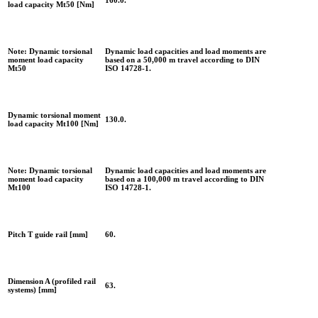
load capacity Mt50 [Nm]
Note: Dynamic torsional
Dynamic load capacities and load moments are
moment load capacity
based on a 50,000 m travel according to DIN
Mt50
ISO 14728-1.
Dynamic torsional moment
130.0.
load capacity Mt100 [Nm]
Note: Dynamic torsional
Dynamic load capacities and load moments are
moment load capacity
based on a 100,000 m travel according to DIN
Mt100
ISO 14728-1.
Pitch T guide rail [mm]
60.
Dimension A (profiled rail
63.
systems) [mm]