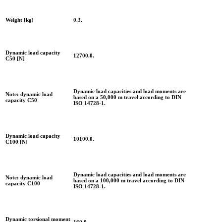
Weight [kg]
0.3.
Dynamic load capacity
12700.0.
C50 [N]
Dynamic load capacities and load moments are
Note: dynamic load
based on a 50,000 m travel according to DIN
capacity C50
ISO 14728-1.
Dynamic load capacity
10100.0.
C100 [N]
Dynamic load capacities and load moments are
Note: dynamic load
based on a 100,000 m travel according to DIN
capacity C100
ISO 14728-1.
Dynamic torsional moment
160.0.