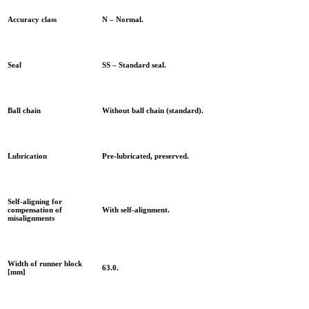
Accuracy class
N – Normal.
Seal
SS – Standard seal.
Ball chain
Without ball chain (standard).
Lubrication
Pre-lubricated, preserved.
Self-aligning for
compensation of
With self-alignment.
misalignments
Width of runner block
63.0.
[mm]