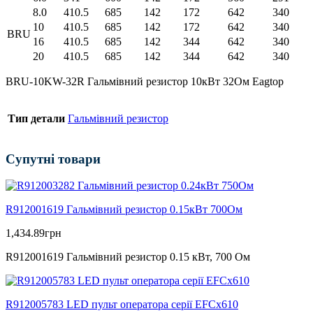
8.0
410.5
685
142
172
642
340
10
410.5
685
142
172
642
340
BRU
16
410.5
685
142
344
642
340
20
410.5
685
142
344
642
340
BRU-10KW-32R Гальмівний резистор 10кВт 32Ом Eagtop
Тип детали
Гальмівний резистор
Супутні товари
R912001619 Гальмівний резистор 0.15кВт 700Ом
1,434.89
грн
R912001619 Гальмівний резистор 0.15 кВт, 700 Ом
R912005783 LED пульт оператора серії EFCx610