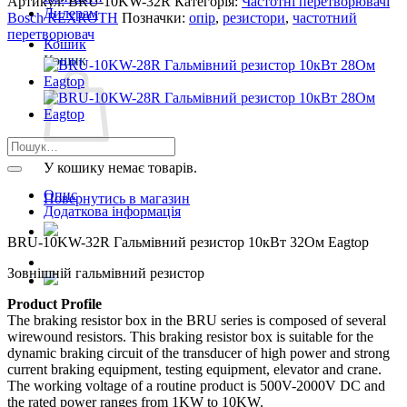
Артикул:
BRU-10KW-32R
Категорія:
Частотні перетворювачі
Дилерам
Bosch REXROTH
Позначки:
опір
,
резистори
,
частотний
перетворювач
Кошик
Кошик
Шукати:
У кошику немає товарів.
Опис
Повернутись в магазин
Додаткова інформація
BRU-10KW-32R Гальмівний резистор 10кВт 32Ом Eagtop
Зовнішній гальмівний резистор
Product Profile
The braking resistor box in the BRU series is composed of several
wirewound resistors. This braking resistor box is suitable for the
dynamic braking circuit of the transducer of high power and strong
current braking equipment, testing equipment, elevator and crane.
The working voltage of a routine product is 500V-2000V DC and
the rated power ranges from 1KW to 10KW.