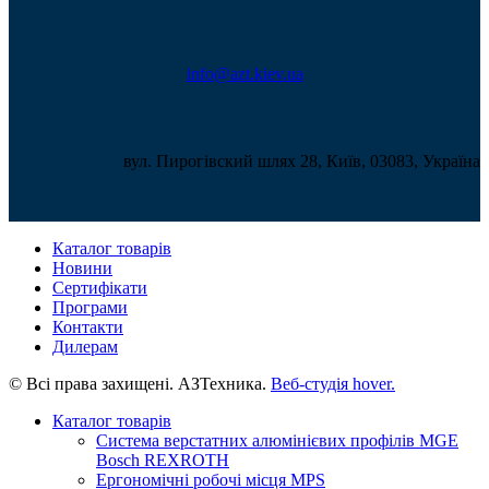
info@azt.kiev.ua
вул. Пирогівский шлях 28, Київ, 03083, Україна
Каталог товарів
Новини
Сертифікати
Програми
Контакти
Дилерам
© Всі права захищені. АЗТехника.
Веб-студія
hover.
Каталог товарів
Система верстатних алюмінієвих профілів MGE
Bosch REXROTH
Ергономічні робочі місця MPS