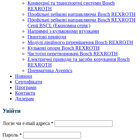
Конвеєрні та транспортні системи Bosch
REXROTH
Профільні рейкові направляючи Bosch REXROTH
Профільні рейкові направляючи Bosch REXROTH
Серії BSCL (Економна серія )
Напрямні з кульковими втулками
Гвинтові приводи
Модулі лінійного переміщення Bosch REXROTH
Кулькові опори Bosch REXROTH
Частотні перетворювачі Bosch REXROTH
Електричні приводи та засоби керування Bosch
REXROTH
Пневматика Aventics
Новини
Сертифікати
Програми
Контакти
Дилерам
Увійти
Логін чи e-mail адреса
*
Пароль
*