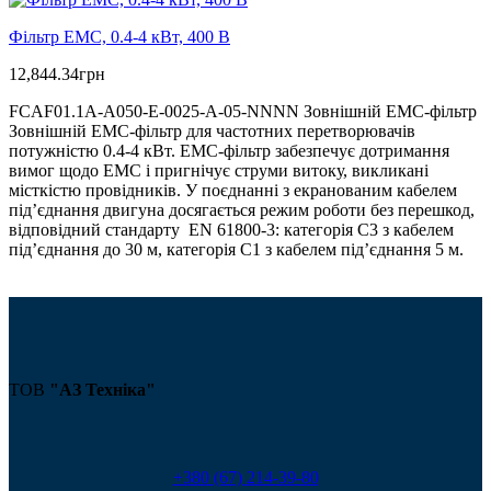
Фільтр ЕМС, 0.4-4 кВт, 400 В
12,844.34
грн
FCAF01.1A-A050-E-0025-A-05-NNNN Зовнішній ЕМС-фільтр
Зовнішній ЕМС-фільтр для частотних перетворювачів
потужністю 0.4-4 кВт. ЕМС-фільтр забезпечує дотримання
вимог щодо ЕМС і пригнічує струми витоку, викликані
місткістю провідників. У поєднанні з екранованим кабелем
під’єднання двигуна досягається режим роботи без перешкод,
відповідний стандарту EN 61800-3: категорія C3 з кабелем
під’єднання до 30 м, категорія С1 з кабелем під’єднання 5 м.
ТОВ
"АЗ Техніка"
+380 (67) 214-39-80