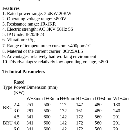
Features
1. Rated power range: 2.4KW-20KW
2. Operating voltage range: <800V
3. Resistance range: 1R-1KR
4. Electric strength: AC 3KV 50Hz 5S
5. IP Grade: IP20/IP23
6. Vibration: 0.5g
7. Range of temperature excursion: ≤400ppm/℃
8. Material of the current carrier: 0Cr25AL5
9. Advantages: relatively bad working environment
10. Disadvantages: relatively low operating voltage, <800
Technical Parameters
Rated
Type
Power
Dimension (mm)
(KW)
W±3mm
D±3mm
H±3mm
H1±4mm
D1±4mm
W1±4m
2.4
251
500
117
147
480
180
BRU
3.0
281
500
132
161
480
240
4.5
341
600
142
172
560
291
BRU
4.8
341
600
142
172
560
291
6.0
341
600
142
172
560
291