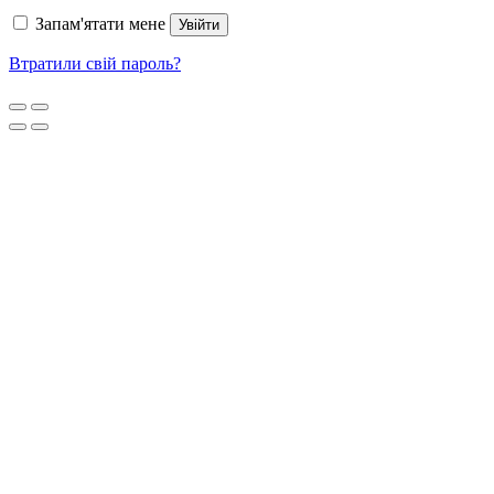
Запам'ятати мене
Увійти
Втратили свій пароль?