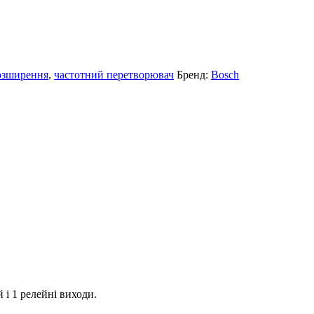
озширення
,
частотний перетворювач
Бренд:
Bosch
і 1 релейні виходи.