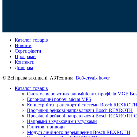
Каталог товарів
Новини
Сертифікати
Програми
Контакти
Дилерам
© Всі права захищені. АЗТехника.
Веб-студія
hover.
Каталог товарів
Система верстатних алюмінієвих профілів MGE 
Ергономічні робочі місця MPS
Конвеєрні та транспортні системи Bosch REXROT
Профільні рейкові направляючи Bosch REXROTH
Профільні рейкові направляючи Bosch REXROTH Сер
Напрямні з кульковими втулками
Гвинтові приводи
Модулі лінійного переміщення Bosch REXROTH