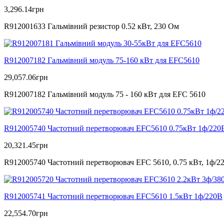
3,296.14
грн
R912001633 Гальмівний резистор 0.52 кВт, 230 Ом
R912007182 Гальмівний модуль 75-160 кВт для EFC5610
29,057.06
грн
R912007182 Гальмівний модуль 75 - 160 кВт для EFC 5610
R912005740 Частотний перетворювач EFC5610 0.75кВт 1ф/220
20,321.45
грн
R912005740 Частотний перетворювач EFC 5610, 0.75 кВт, 1ф/2
R912005741 Частотний перетворювач EFC5610 1.5кВт 1ф/220В
22,554.70
грн