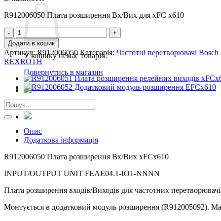
R912006050 Плата розширення Вх/Вих для xFC x610
R912006050
Плата
Додати в кошик
розширення
Артикул:
R912006050
Категорія:
Частотні перетворювачі Bos
У кошику немає товарів.
Вх/
REXROTH
Вих
Повернутись в магазин
xFCx610
кількість
Шукати:
Опис
Додаткова інформація
R912006050 Плата розширення Вх/Вих xFCx610
INPUT/OUTPUT UNIT FEAE04.1-IO1-NNNN
Плата розширення входів/Виходів для частотних перетворювачів
Монтується в додатковий модуль розширення (R912005092). Має 