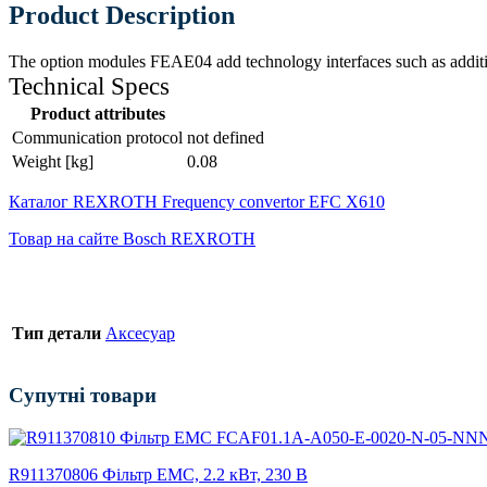
Product Description
The option modules FEAE04 add technology interfaces such as addition
Technical Specs
Product attributes
Communication protocol
not defined
Weight [kg]
0.08
Каталог REXROTH Frequency convertor EFC X610
Товар на сайте Bosch REXROTH
Тип детали
Аксесуар
Супутні товари
R911370806 Фільтр ЕМС, 2.2 кВт, 230 В