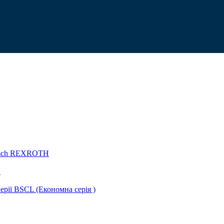
Bosch REXROTH
H
ії BSCL (Економна серія )