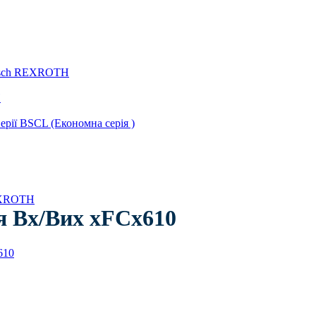
Bosch REXROTH
H
ії BSCL (Економна серія )
REXROTH
я Вх/Вих xFCx610