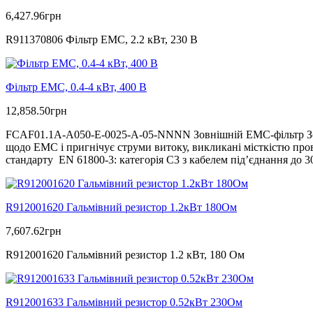
6,427.96
грн
R911370806 Фільтр ЕМС, 2.2 кВт, 230 В
Фільтр ЕМС, 0.4-4 кВт, 400 В
12,858.50
грн
FCAF01.1A-A050-E-0025-A-05-NNNN Зовнішній ЕМС-фільтр Зовн
щодо ЕМС і пригнічує струми витоку, викликані місткістю пров
стандарту EN 61800-3: категорія C3 з кабелем під’єднання до 
R912001620 Гальмівний резистор 1.2кВт 180Ом
7,607.62
грн
R912001620 Гальмівний резистор 1.2 кВт, 180 Ом
R912001633 Гальмівний резистор 0.52кВт 230Ом