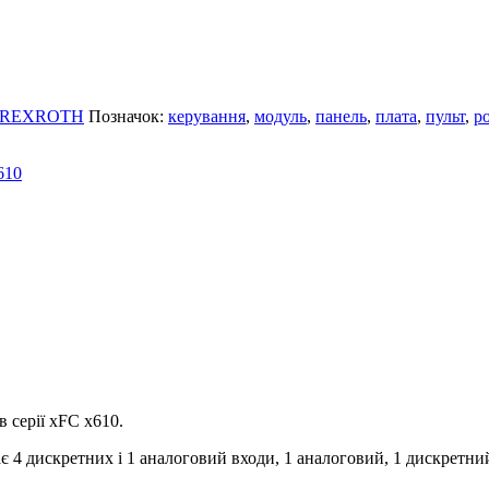
ch REXROTH
Позначок:
керування
,
модуль
,
панель
,
плата
,
пульт
,
р
 серії xFC x610.
4 дискретних і 1 аналоговий входи, 1 аналоговий, 1 дискретний 