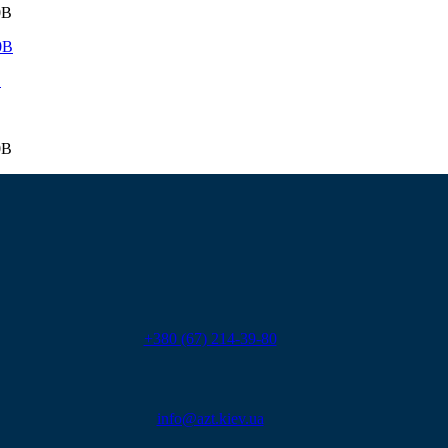
0В
В
0В
+380 (67) 214-39-80
info@azt.kiev.ua