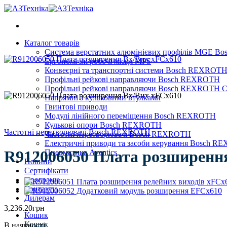
Skip
to
content
Каталог товарів
Система верстатних алюмінієвих профілів MGE 
Ергономічні робочі місця MPS
Конвеєрні та транспортні системи Bosch REXROT
Профільні рейкові направляючи Bosch REXROTH
Профільні рейкові направляючи Bosch REXROTH Сер
Напрямні з кульковими втулками
Гвинтові приводи
Модулі лінійного переміщення Bosch REXROTH
Кулькові опори Bosch REXROTH
Частотні перетворювачі Bosch REXROTH
Частотні перетворювачі Bosch REXROTH
Електричні приводи та засоби керування Bosch 
R912006050 Плата розширенн
Пневматика Aventics
Новини
Сертифікати
Програми
Контакти
Дилерам
3,236.20
грн
Кошик
Кошик
В наявності