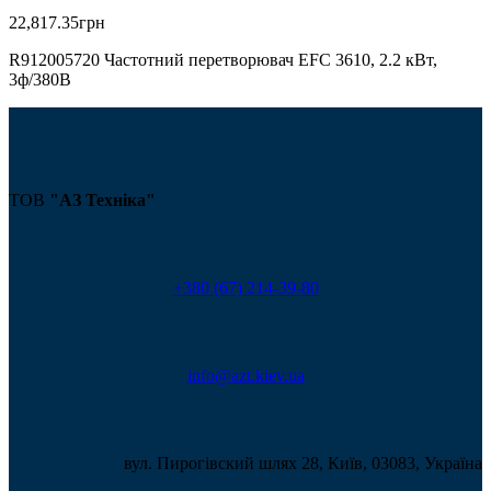
22,817.35
грн
R912005720 Частотний перетворювач EFC 3610, 2.2 кВт,
3ф/380В
ТОВ
"АЗ Техніка"
+380 (67) 214-39-80
info@azt.kiev.ua
вул. Пирогівский шлях 28, Київ, 03083, Україна