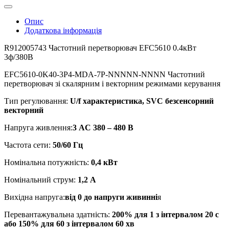
Опис
Додаткова інформація
R912005743 Частотний перетворювач EFC5610 0.4кВт
3ф/380В
EFC5610-0K40-3P4-MDA-7P-NNNNN-NNNN Частотний
перетворювач зі скалярним і векторним режимами керування
Тип регулювання:
U/f характеристика, SVC безсенсорний
векторний
Напруга живлення:
3 AC 380 – 480 В
Частота сети:
50/60 Гц
Номінальна потужність:
0,4 кВт
Номінальний струм:
1,2 A
Вихідна напруга:
від 0 до напруги живинні
я
Перевантажувальна здатність:
200% для 1 з інтервалом 20 с
або 150% для 60 з інтервалом 60 хв