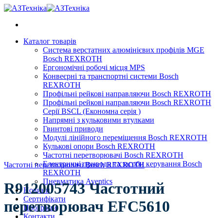
Skip
to
content
Каталог товарів
Система верстатних алюмінієвих профілів MGE
Bosch REXROTH
Ергономічні робочі місця MPS
Конвеєрні та транспортні системи Bosch
REXROTH
Профільні рейкові направляючи Bosch REXROTH
Профільні рейкові направляючи Bosch REXROTH
Серії BSCL (Економна серія )
Напрямні з кульковими втулками
Гвинтові приводи
Модулі лінійного переміщення Bosch REXROTH
Кулькові опори Bosch REXROTH
Частотні перетворювачі Bosch REXROTH
Електричні приводи та засоби керування Bosch
Частотні перетворювачі Bosch REXROTH
REXROTH
Пневматика Aventics
R912005743 Частотний
Новини
Сертифікати
перетворювач EFC5610
Програми
Контакти