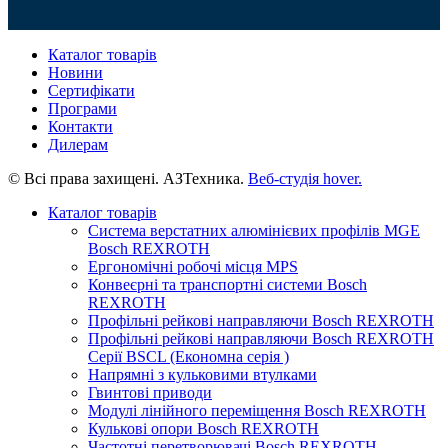
Каталог товарів
Новини
Сертифікати
Програми
Контакти
Дилерам
© Всі права захищені. АЗТехника.
Веб-студія
hover.
Каталог товарів
Система верстатних алюмінієвих профілів MGE
Bosch REXROTH
Ергономічні робочі місця MPS
Конвеєрні та транспортні системи Bosch
REXROTH
Профільні рейкові направляючи Bosch REXROTH
Профільні рейкові направляючи Bosch REXROTH
Серії BSCL (Економна серія )
Напрямні з кульковими втулками
Гвинтові приводи
Модулі лінійного переміщення Bosch REXROTH
Кулькові опори Bosch REXROTH
Частотні перетворювачі Bosch REXROTH