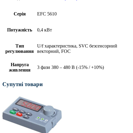
Серія
EFC 5610
Потужність
0,4 кВт
Тип
U/f характеристика, SVC безсенсорний
регулювання
векторний, FOC
Напруга
3 фази 380 – 480 В (-15% / +10%)
живлення
Супутні товари