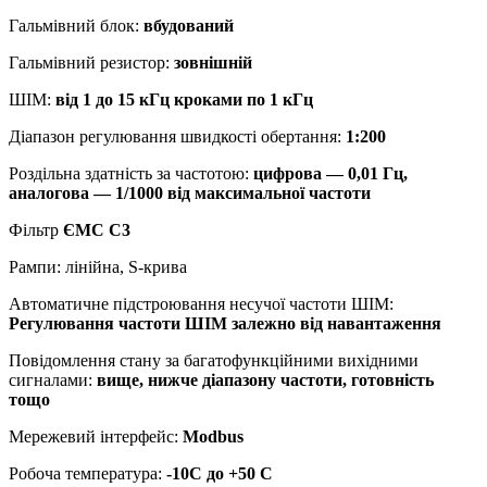
Гальмівний блок:
вбудований
Гальмівний резистор:
зовнішній
ШІМ:
від 1 до 15 кГц кроками по 1 кГц
Діапазон регулювання швидкості обертання:
1:200
Роздільна здатність за частотою:
цифрова — 0,01 Гц,
аналогова — 1/1000 від максимальної частоти
Фільтр
ЄМС С3
Рампи: лінійна, S-крива
Автоматичне підстроювання несучої частоти ШІМ:
Регулювання частоти ШІМ залежно від навантаження
Повідомлення стану за багатофункційними вихідними
сигналами:
вище, нижче діапазону частоти, готовність
тощо
Мережевий інтерфейс:
Modbus
Робоча температура:
-10С до +50 С