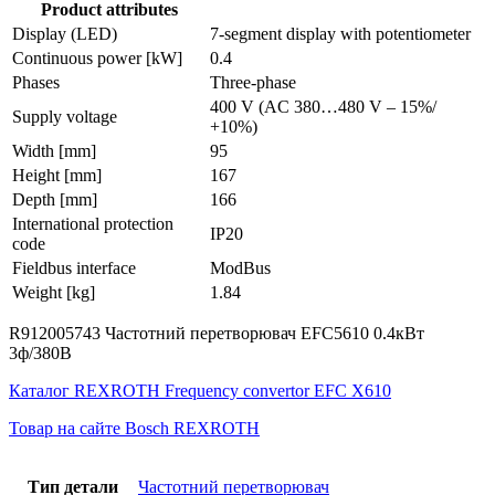
Product attributes
Display (LED)
7-segment display with potentiometer
Continuous power [kW]
0.4
Phases
Three-phase
400 V (AC 380…480 V – 15%/
Supply voltage
+10%)
Width [mm]
95
Height [mm]
167
Depth [mm]
166
International protection
IP20
code
Fieldbus interface
ModBus
Weight [kg]
1.84
R912005743 Частотний перетворювач EFC5610 0.4кВт
3ф/380В
Каталог REXROTH Frequency convertor EFC X610
Товар на сайте Bosch REXROTH
Тип детали
Частотний перетворювач