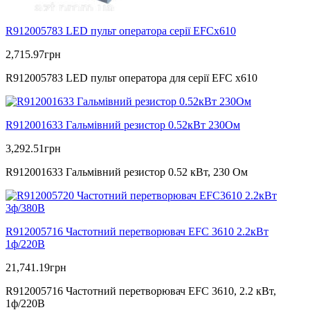
R912005783 LED пульт оператора серії EFCx610
2,715.97
грн
R912005783 LED пульт оператора для серії EFC x610
R912001633 Гальмівний резистор 0.52кВт 230Ом
3,292.51
грн
R912001633 Гальмівний резистор 0.52 кВт, 230 Ом
R912005716 Частотний перетворювач EFC 3610 2.2кВт
1ф/220В
21,741.19
грн
R912005716 Частотний перетворювач EFC 3610, 2.2 кВт,
1ф/220В