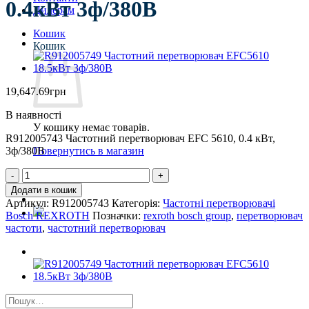
0.4кВт 3ф/380В
Дилерам
Кошик
Кошик
19,647.69
грн
В наявності
У кошику немає товарів.
R912005743 Частотний перетворювач EFC 5610, 0.4 кВт,
3ф/380В
Повернутись в магазин
R912005743
Частотний
Додати в кошик
перетворювач
Артикул:
R912005743
Категорія:
Частотні перетворювачі
EFC5610
Bosch REXROTH
Позначки:
rexroth bosch group
,
перетворювач
0.4кВт
частоти
,
частотний перетворювач
3ф/380В
кількість
Шукати: