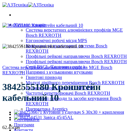
Skip
to
content
Каталог товарів
Система верстатних алюмінієвих профілів MGE
Bosch REXROTH
Ергономічні робочі місця MPS
Конвеєрні та транспортні системи Bosch
REXROTH
Профільні рейкові направляючи Bosch REXROTH
Профільні рейкові направляючи Bosch REXROTH
Серії BSCL (Економна серія )
Система верстатних алюмінієвих профілів MGE Bosch
Напрямні з кульковими втулками
REXROTH
Гвинтові приводи
Модулі лінійного переміщення Bosch REXROTH
3842555180 Кронштейн
Кулькові опори Bosch REXROTH
Частотні перетворювачі Bosch REXROTH
кабельний 10
Електричні приводи та засоби керування Bosch
REXROTH
Пневматика Aventics
Новини
Сертифікати
Програми
62.45
грн
Контакти