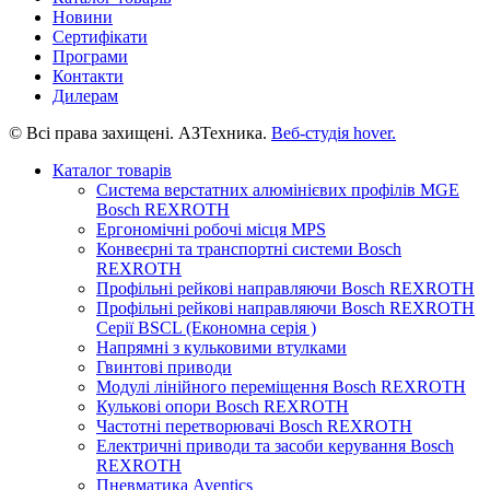
Новини
Сертифікати
Програми
Контакти
Дилерам
© Всі права захищені. АЗТехника.
Веб-студія
hover.
Каталог товарів
Система верстатних алюмінієвих профілів MGE
Bosch REXROTH
Ергономічні робочі місця MPS
Конвеєрні та транспортні системи Bosch
REXROTH
Профільні рейкові направляючи Bosch REXROTH
Профільні рейкові направляючи Bosch REXROTH
Серії BSCL (Економна серія )
Напрямні з кульковими втулками
Гвинтові приводи
Модулі лінійного переміщення Bosch REXROTH
Кулькові опори Bosch REXROTH
Частотні перетворювачі Bosch REXROTH
Електричні приводи та засоби керування Bosch
REXROTH
Пневматика Aventics