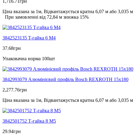
1,716.71
грн
Ціна вказана за 1м, Відвантажується кратна 6,07 м або 3,035 м
При замовленні від 72,84 м знижка 15%
3842523135 T-гайка 6 M4
37.68
грн
Упаковачна норма 100шт
3842993079 Алюмінієвий профіль Bosch REXROTH 15х180
2,277.76
грн
Ціна вказана за 1м, Відвантажується кратна 6,07 м або 3,035 м
3842501752 Т-гайка 8 М5
29.94
грн