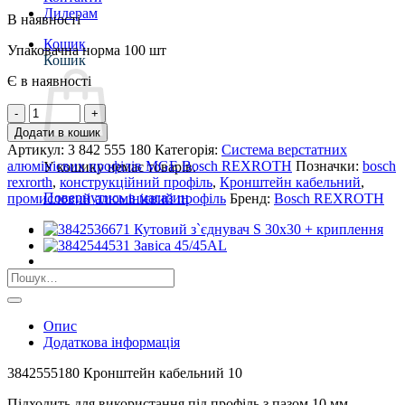
Дилерам
В наявності
Кошик
Упаковачна норма 100 шт
Кошик
Є в наявності
3842555180
Кронштейн
Додати в кошик
кабельний
Артикул:
3 842 555 180
Категорія:
Система верстатних
10
алюмінієвих профілів MGE Bosch REXROTH
Позначки:
bosch
У кошику немає товарів.
кількість
rexrorth
,
конструкційний профіль
,
Кронштейн кабельний
,
Повернутись в магазин
промисловий алюмінієвий профіль
Бренд:
Bosch REXROTH
Шукати:
Опис
Додаткова інформація
3842555180 Кронштейн кабельний 10
Підходить для використання під профіль з пазом 10 мм