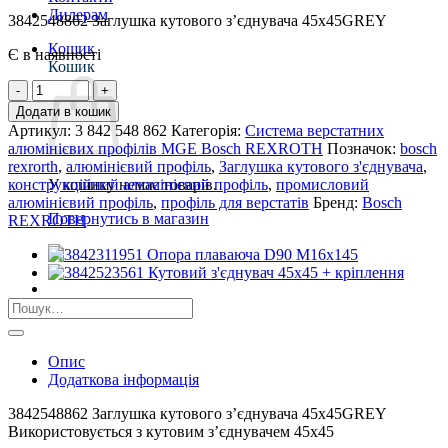
Дилерам
3842548862 Заглушка кутового з’єднувача 45х45GREY
Кошик
Є в наявності
Кошик
3842548862
Заглушка
Додати в кошик
кутового
Артикул:
3 842 548 862
Категорія:
Система верстатних
з'єднувача
алюмінієвих профілів MGE Bosch REXROTH
Позначок:
bosch
45х45GREY
rexrorth
,
алюмінієвий профіль
,
Заглушка кутового з'єднувача
,
кількість
конструкційний алюмінієвий профіль
,
промисловий
У кошику немає товарів.
алюмінієвий профіль
,
профіль для верстатів
Бренд:
Bosch
Повернутись в магазин
REXROTH
Шукати:
Опис
Додаткова інформація
3842548862 Заглушка кутового з’єднувача 45х45GREY
Використовується з кутовим з’єднувачем 45х45