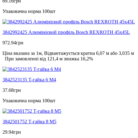
69.16
грн
Упаковачна норма 100шт
3842992425 Алюмінієвий профіль Bosch REXROTH 45х45L
972.94
грн
Ціна вказана за 1м, Відвантажується кратна 6,07 м або 3,035 м
При замовленні від 121,4 м знижка 16,2%
3842523135 T-гайка 6 M4
37.68
грн
Упаковачна норма 100шт
3842501752 Т-гайка 8 М5
29.94
грн