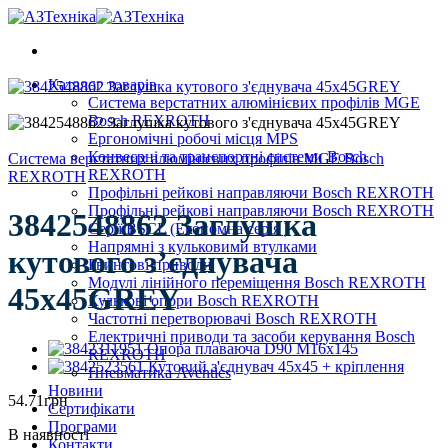
Skip
to
content
Каталог товарів
Система верстатних алюмінієвих профілів MGE
Bosch REXROTH
Ергономічні робочі місця MPS
Конвеєрні та транспортні системи Bosch
Система верстатних алюмінієвих профілів MGE Bosch
REXROTH
REXROTH
Профільні рейкові направляючи Bosch REXROTH
Профільні рейкові направляючи Bosch REXROTH
3842548862 Заглушка
Серії BSCL (Економна серія )
Напрямні з кульковими втулками
кутового з’єднувача
Гвинтові приводи
Модулі лінійного переміщення Bosch REXROTH
45х45GREY
Кулькові опори Bosch REXROTH
Частотні перетворювачі Bosch REXROTH
Електричні приводи та засоби керування Bosch
REXROTH
Пневматика Aventics
Новини
54.71
грн
Сертифікати
Програми
В наявності
Контакти