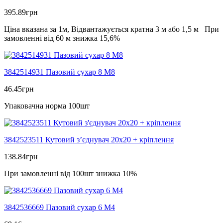
395.89
грн
Ціна вказана за 1м, Відвантажується кратна 3 м або 1,5 м При
замовленні від 60 м знижка 15,6%
3842514931 Пазовий сухар 8 М8
46.45
грн
Упаковачна норма 100шт
3842523511 Кутовий з’єднувач 20х20 + кріплення
138.84
грн
При замовленні від 100шт знижка 10%
3842536669 Пазовий сухар 6 М4