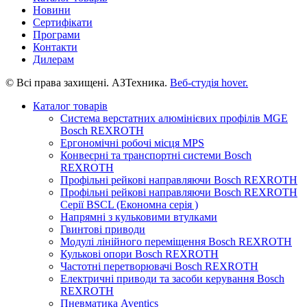
Новини
Сертифікати
Програми
Контакти
Дилерам
© Всі права захищені. АЗТехника.
Веб-студія
hover.
Каталог товарів
Система верстатних алюмінієвих профілів MGE
Bosch REXROTH
Ергономічні робочі місця MPS
Конвеєрні та транспортні системи Bosch
REXROTH
Профільні рейкові направляючи Bosch REXROTH
Профільні рейкові направляючи Bosch REXROTH
Серії BSCL (Економна серія )
Напрямні з кульковими втулками
Гвинтові приводи
Модулі лінійного переміщення Bosch REXROTH
Кулькові опори Bosch REXROTH
Частотні перетворювачі Bosch REXROTH
Електричні приводи та засоби керування Bosch
REXROTH
Пневматика Aventics