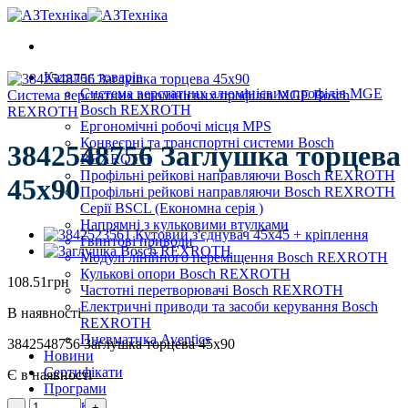
Skip
to
content
Каталог товарів
Система верстатних алюмінієвих профілів MGE
Система верстатних алюмінієвих профілів MGE Bosch
Bosch REXROTH
REXROTH
Ергономічні робочі місця MPS
Конвеєрні та транспортні системи Bosch
3842548756 Заглушка торцева
REXROTH
Профільні рейкові направляючи Bosch REXROTH
45х90
Профільні рейкові направляючи Bosch REXROTH
Серії BSCL (Економна серія )
Напрямні з кульковими втулками
Гвинтові приводи
Модулі лінійного переміщення Bosch REXROTH
Кулькові опори Bosch REXROTH
108.51
грн
Частотні перетворювачі Bosch REXROTH
Електричні приводи та засоби керування Bosch
В наявності
REXROTH
Пневматика Aventics
3842548756 Заглушка торцева 45х90
Новини
Сертифікати
Є в наявності
Програми
3842548756
Контакти