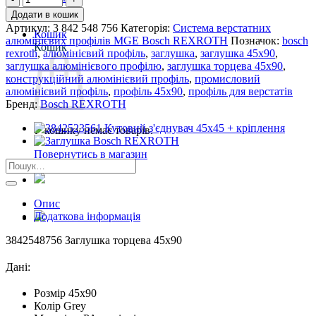
Заглушка
Дилерам
Додати в кошик
торцева
Артикул:
3 842 548 756
Категорія:
Система верстатних
Кошик
45х90
алюмінієвих профілів MGE Bosch REXROTH
Позначок:
bosch
Кошик
кількість
rexroth
,
алюмінієвий профіль
,
заглушка
,
заглушка 45х90
,
заглушка алюмінієвого профілю
,
заглушка торцева 45х90
,
конструкційний алюмінієвий профіль
,
промисловий
алюмінієвий профіль
,
профіль 45х90
,
профіль для верстатів
Бренд:
Bosch REXROTH
У кошику немає товарів.
Повернутись в магазин
Шукати:
Опис
Додаткова інформація
3842548756 Заглушка торцева 45х90
Дані:
Розмір 45х90
Колір Grey