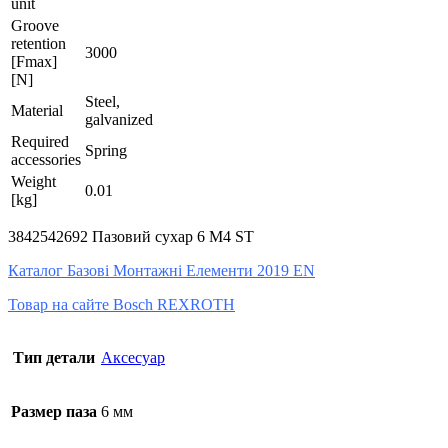
unit
Groove
retention
3000
[Fmax]
[N]
Steel,
Material
galvanized
Required
Spring
accessories
Weight
0.01
[kg]
3842542692 Пазовий сухар 6 M4 ST
Каталог Базові Монтажні Елементи 2019 EN
Товар на сайте Bosch REXROTH
Тип детали
Аксесуар
Размер паза
6 мм