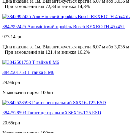
Ціна вказана за 1м, Відвантажується кратна 6,07 м або 3,035 м
При замовленні від 72,84 м знижка 14,8%
3842992425 Алюмінієвий профіль Bosch REXROTH 45х45L
973.14
грн
Ціна вказана за 1м, Відвантажується кратна 6,07 м або 3,035 м
При замовленні від 121,4 м знижка 16,2%
3842501753 Т-гайка 8 М6
29.94
грн
Упаковачна норма 100шт
3842528593 Гвинт центральний S6X16-T25 ESD
20.65
грн
Упаковачна норма 100шт