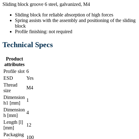
Sliding block groove 6 steel, galvanized, M4
Sliding block for reliable absorption of high forces
Spring assists with the assembly and positioning of the sliding
block
Profile finishing: not required
Technical Specs
Product
attributes
Profile slot
6
ESD
Yes
Thread
M4
size
Dimension
1
h1 [mm]
Dimension
4
h [mm]
Length [l]
12
[mm]
Packaging
100