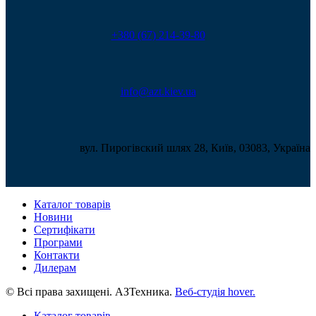
+380 (67) 214-39-80
info@azt.kiev.ua
вул. Пирогівский шлях 28, Київ, 03083, Україна
Каталог товарів
Новини
Сертифікати
Програми
Контакти
Дилерам
© Всі права захищені. АЗТехника.
Веб-студія
hover.
Каталог товарів