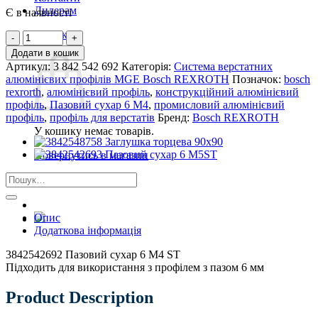
Дилерам
Є в наявності
Кошик
3842542692
Кошик
Пазовий
Додати в кошик
сухар
Артикул:
3 842 542 692
Категорія:
Система верстатних
6
алюмінієвих профілів MGE Bosch REXROTH
Позначок:
bosch
M4
rexrorth
,
алюмінієвий профіль
,
конструкційний алюмінієвий
ST
профіль
,
Пазовий сухар 6 M4
,
промисловий алюмінієвий
кількість
профіль
,
профіль для верстатів
Бренд:
Bosch REXROTH
У кошику немає товарів.
Повернутись в магазин
Шукати:
Опис
Додаткова інформація
3842542692 Пазовий сухар 6 M4 ST
Підходить для використання з профілем з пазом 6 мм
Product Description