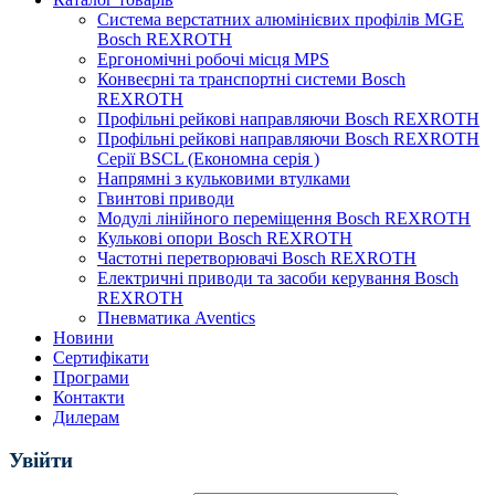
Система верстатних алюмінієвих профілів MGE
Bosch REXROTH
Ергономічні робочі місця MPS
Конвеєрні та транспортні системи Bosch
REXROTH
Профільні рейкові направляючи Bosch REXROTH
Профільні рейкові направляючи Bosch REXROTH
Серії BSCL (Економна серія )
Напрямні з кульковими втулками
Гвинтові приводи
Модулі лінійного переміщення Bosch REXROTH
Кулькові опори Bosch REXROTH
Частотні перетворювачі Bosch REXROTH
Електричні приводи та засоби керування Bosch
REXROTH
Пневматика Aventics
Новини
Сертифікати
Програми
Контакти
Дилерам
Увійти