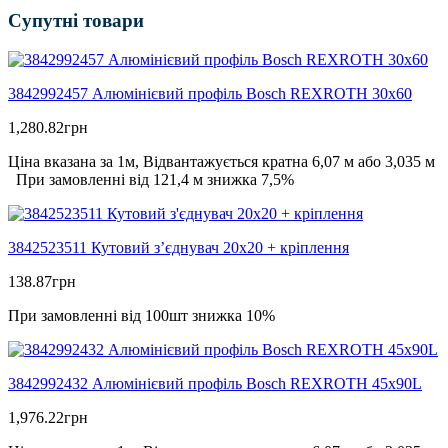
Супутні товари
3842992457 Алюмінієвий профіль Bosch REXROTH 30х60
1,280.82
грн
Ціна вказана за 1м, Відвантажується кратна 6,07 м або 3,035 м
При замовленні від 121,4 м знижка 7,5%
3842523511 Кутовий з’єднувач 20х20 + кріплення
138.87
грн
При замовленні від 100шт знижка 10%
3842992432 Алюмінієвий профіль Bosch REXROTH 45х90L
1,976.22
грн