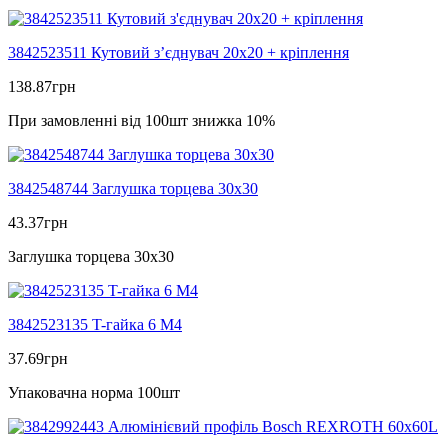
3842523511 Кутовий з’єднувач 20х20 + кріплення
138.87
грн
При замовленні від 100шт знижка 10%
3842548744 Заглушка торцева 30х30
43.37
грн
Заглушка торцева 30х30
3842523135 T-гайка 6 M4
37.69
грн
Упаковачна норма 100шт