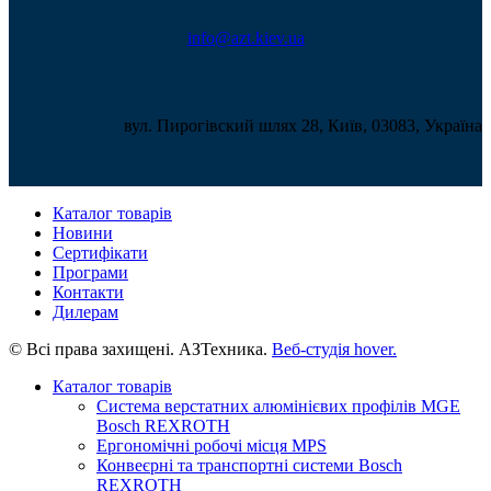
info@azt.kiev.ua
вул. Пирогівский шлях 28, Київ, 03083, Україна
Каталог товарів
Новини
Сертифікати
Програми
Контакти
Дилерам
© Всі права захищені. АЗТехника.
Веб-студія
hover.
Каталог товарів
Система верстатних алюмінієвих профілів MGE
Bosch REXROTH
Ергономічні робочі місця MPS
Конвеєрні та транспортні системи Bosch
REXROTH