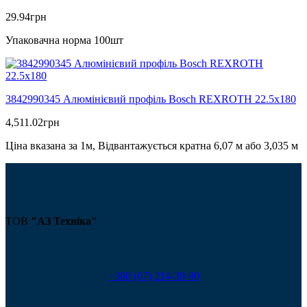
29.94
грн
Упаковачна норма 100шт
3842990345 Алюмінієвий профіль Bosch REXROTH 22.5х180
4,511.02
грн
Ціна вказана за 1м, Відвантажується кратна 6,07 м або 3,035 м
ТОВ
"АЗ Техніка"
+380 (67) 214-39-80