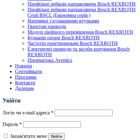
Профільні рейкові направляючи Bosch REXROTH
Профільні рейкові направляючи Bosch REXROTH
Серії BSCL (Економна серія )
Напрямні з кульковими втулками
Гвинтові приводи
Модулі лінійного переміщення Bosch REXROTH
Кулькові опори Bosch REXROTH
Частотні перетворювачі Bosch REXROTH
Електричні приводи та засоби керування Bosch
REXROTH
Пневматика Aventics
Новини
Сертифікати
Програми
Контакти
Дилерам
Увійти
Логін чи e-mail адреса
*
Пароль
*
Запам'ятати мене
Увійти