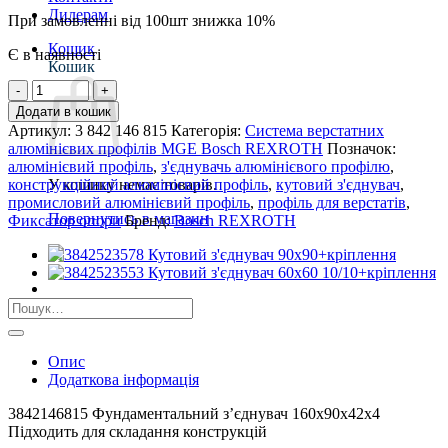
Дилерам
При замовленні від 100шт знижка 10%
Кошик
Є в наявності
Кошик
3842146815
Фундаментальний
Додати в кошик
з'єднувач
Артикул:
3 842 146 815
Категорія:
Система верстатних
160х90х42х4
алюмінієвих профілів MGE Bosch REXROTH
Позначок:
кількість
алюмінієвий профіль
,
з'єднувачь алюмінієвого профілю
,
конструкційний алюмінієвий профіль
,
кутовий з'єднувач
,
У кошику немає товарів.
промисловий алюмінієвий профіль
,
профіль для верстатів
,
Повернутись в магазин
Фиксатор опори
Бренд:
Bosch REXROTH
Шукати:
Опис
Додаткова інформація
3842146815 Фундаментальний з’єднувач 160х90х42х4
Підходить для складання конструкцій