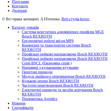
Програми
Контакти
Дилерам
© Всі права захищені. АЗТехника.
Веб-студія
hover.
Каталог товарів
Система верстатних алюмінієвих профілів MGE
Bosch REXROTH
Ергономічні робочі місця MPS
Конвеєрні та транспортні системи Bosch
REXROTH
Профільні рейкові направляючи Bosch REXROTH
Профільні рейкові направляючи Bosch REXROTH
Серії BSCL (Економна серія )
Напрямні з кульковими втулками
Гвинтові приводи
Модулі лінійного переміщення Bosch REXROTH
Кулькові опори Bosch REXROTH
Частотні перетворювачі Bosch REXROTH
Електричні приводи та засоби керування Bosch
REXROTH
Пневматика Aventics
Новини
Сертифікати