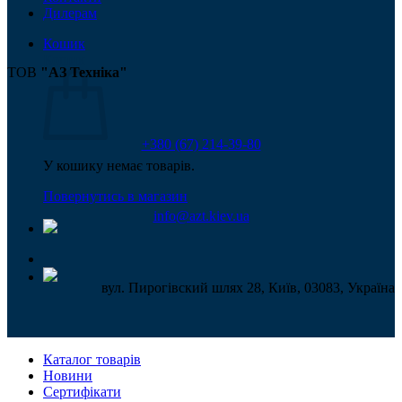
Дилерам
Кошик
Кошик
ТОВ
"АЗ Техніка"
+380 (67) 214-39-80
У кошику немає товарів.
Повернутись в магазин
info@azt.kiev.ua
вул. Пирогівский шлях 28, Київ, 03083, Україна
Каталог товарів
Новини
Сертифікати