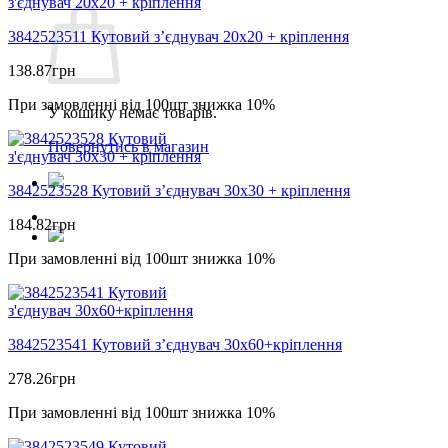
3842523511 Кутовий з’єднувач 20х20 + кріплення
138.87
грн
При замовленні від 100шт знижка 10%
У кошику немає товарів.
Повернутись в магазин
3842523528 Кутовий з’єднувач 30х30 + кріплення
184.82
грн
При замовленні від 100шт знижка 10%
3842523541 Кутовий з’єднувач 30х60+кріплення
278.26
грн
При замовленні від 100шт знижка 10%