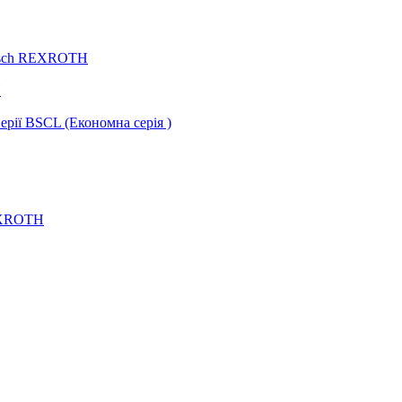
Bosch REXROTH
H
ії BSCL (Економна серія )
REXROTH