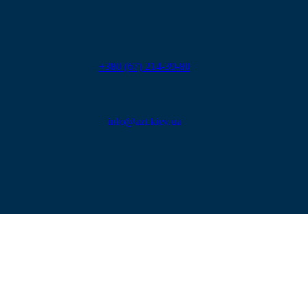
+380 (67) 214-39-80
info@azt.kiev.ua