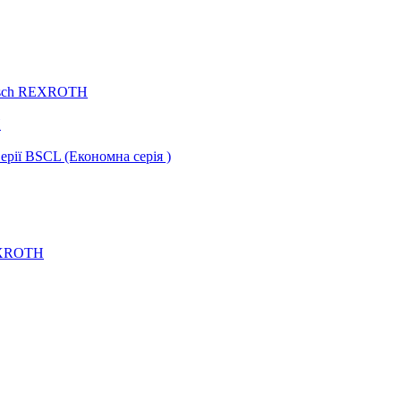
Bosch REXROTH
H
ії BSCL (Економна серія )
REXROTH