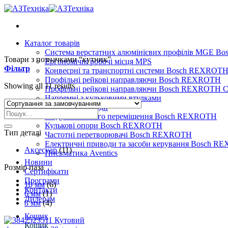
Skip
to
content
Каталог товарів
Система верстатних алюмінієвих профілів MGE 
Товари з позначками “кутник”
Ергономічні робочі місця MPS
Фільтр
Конвеєрні та транспортні системи Bosch REXROT
Профільні рейкові направляючи Bosch REXROTH
Showing all 11 results
Профільні рейкові направляючи Bosch REXROTH Сер
Напрямні з кульковими втулками
Гвинтові приводи
Шукати:
Модулі лінійного переміщення Bosch REXROTH
Кулькові опори Bosch REXROTH
Тип деталі
Частотні перетворювачі Bosch REXROTH
Електричні приводи та засоби керування Bosch 
Аксесуар
(11)
Пневматика Aventics
Новини
Розмір паза
Сертифікати
Програми
10 мм
(6)
Контакти
6 мм
(1)
Дилерам
8 мм
(4)
Кошик
Кошик