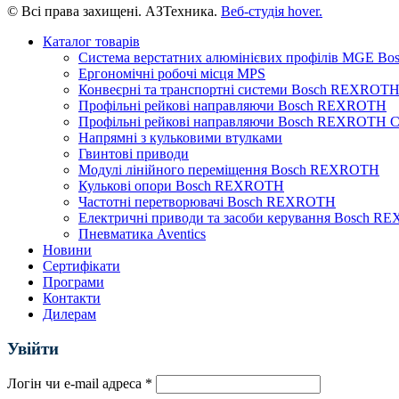
© Всі права захищені. АЗТехника.
Веб-студія
hover.
Каталог товарів
Система верстатних алюмінієвих профілів MGE 
Ергономічні робочі місця MPS
Конвеєрні та транспортні системи Bosch REXROT
Профільні рейкові направляючи Bosch REXROTH
Профільні рейкові направляючи Bosch REXROTH Сер
Напрямні з кульковими втулками
Гвинтові приводи
Модулі лінійного переміщення Bosch REXROTH
Кулькові опори Bosch REXROTH
Частотні перетворювачі Bosch REXROTH
Електричні приводи та засоби керування Bosch 
Пневматика Aventics
Новини
Сертифікати
Програми
Контакти
Дилерам
Увійти
Логін чи e-mail адреса
*