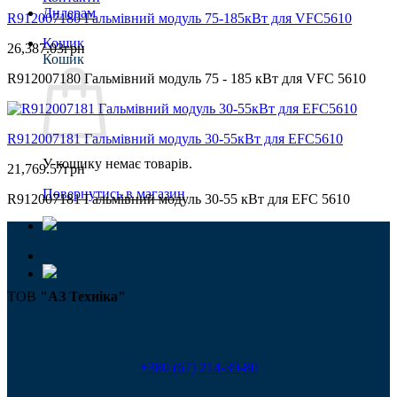
Дилерам
R912007180 Гальмівний модуль 75-185кВт для VFC5610
Кошик
26,387.03
грн
Кошик
R912007180 Гальмівний модуль 75 - 185 кВт для VFC 5610
R912007181 Гальмівний модуль 30-55кВт для EFC5610
У кошику немає товарів.
21,769.57
грн
Повернутись в магазин
R912007181 Гальмівний модуль 30-55 кВт для EFC 5610
ТОВ
"АЗ Техніка"
+380 (67) 214-39-80