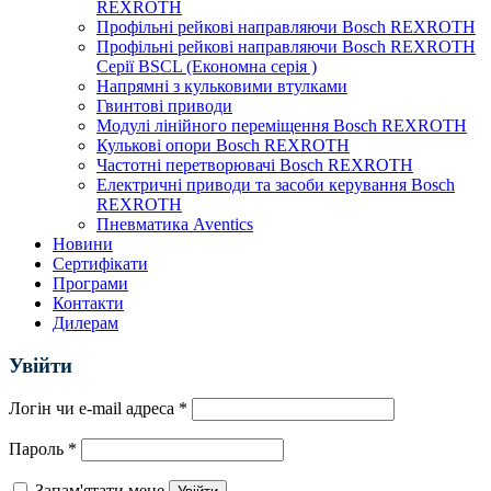
REXROTH
Профільні рейкові направляючи Bosch REXROTH
Профільні рейкові направляючи Bosch REXROTH
Серії BSCL (Економна серія )
Напрямні з кульковими втулками
Гвинтові приводи
Модулі лінійного переміщення Bosch REXROTH
Кулькові опори Bosch REXROTH
Частотні перетворювачі Bosch REXROTH
Електричні приводи та засоби керування Bosch
REXROTH
Пневматика Aventics
Новини
Сертифікати
Програми
Контакти
Дилерам
Увійти
Логін чи e-mail адреса
*
Пароль
*
Запам'ятати мене