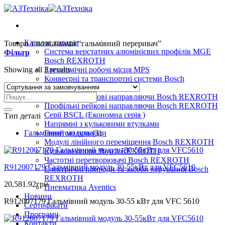
Skip
to
content
Каталог товарів
Товари з позначками “гальмівний переривач”
Система верстатних алюмінієвих профілів MGE
Фільтр
Bosch REXROTH
Showing all 3 results
Ергономічні робочі місця MPS
Конвеєрні та транспортні системи Bosch
REXROTH
Шукати:
Профільні рейкові направляючи Bosch REXROTH
Профільні рейкові направляючи Bosch REXROTH
Серії BSCL (Економна серія )
Тип деталі
Напрямні з кульковими втулками
Гальмівний модуль
Гвинтові приводи
(3)
Модулі лінійного переміщення Bosch REXROTH
Кулькові опори Bosch REXROTH
Частотні перетворювачі Bosch REXROTH
R912007179 Гальмівний модуль 30-55кВт для VFC5610
Електричні приводи та засоби керування Bosch
REXROTH
20,581.92
грн
Пневматика Aventics
Новини
R912007179 Гальмівний модуль 30-55 кВт для VFC 5610
Сертифікати
Програми
Контакти