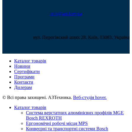
info@azt.kiev.ua
вул. Пирогівский шлях 28, Київ, 03083, Україна
Каталог товарів
Новини
Сертифікати
Програми
Контакти
Дилерам
© Всі права захищені. АЗТехника.
Веб-студія
hover.
Каталог товарів
Система верстатних алюмінієвих профілів MGE
Bosch REXROTH
Ергономічні робочі місця MPS
Конвеєрні та транспортні системи Bosch