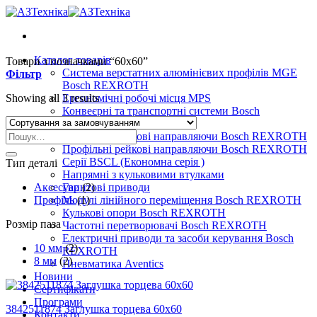
Skip
to
content
Каталог товарів
Товари з позначками “60х60”
Система верстатних алюмінієвих профілів MGE
Фільтр
Bosch REXROTH
Showing all 3 results
Ергономічні робочі місця MPS
Конвеєрні та транспортні системи Bosch
REXROTH
Шукати:
Профільні рейкові направляючи Bosch REXROTH
Профільні рейкові направляючи Bosch REXROTH
Серії BSCL (Економна серія )
Тип деталі
Напрямні з кульковими втулками
Аксесуар
Гвинтові приводи
(2)
Профіль
Модулі лінійного переміщення Bosch REXROTH
(1)
Кулькові опори Bosch REXROTH
Розмір паза
Частотні перетворювачі Bosch REXROTH
Електричні приводи та засоби керування Bosch
10 мм
(2)
REXROTH
8 мм
(2)
Пневматика Aventics
Новини
Сертифікати
Програми
3842511874 Заглушка торцева 60х60
Контакти