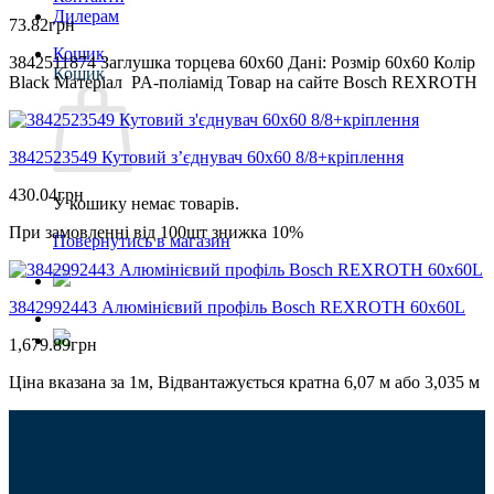
Дилерам
73.82
грн
Кошик
3842511874 Заглушка торцева 60х60 Дані: Розмір 60х60 Колір
Кошик
Black Матеріал PA-поліамід Товар на сайте Bosch REXROTH
3842523549 Кутовий з’єднувач 60х60 8/8+кріплення
430.04
грн
У кошику немає товарів.
При замовленні від 100шт знижка 10%
Повернутись в магазин
3842992443 Алюмінієвий профіль Bosch REXROTH 60х60L
1,679.89
грн
Ціна вказана за 1м, Відвантажується кратна 6,07 м або 3,035 м