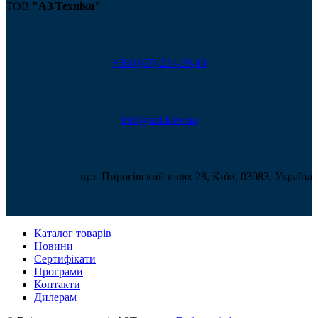
ТОВ
"АЗ Техніка"
+380 (67) 214-39-80
info@azt.kiev.ua
вул. Пирогівский шлях 28, Київ, 03083, Україна
Каталог товарів
Новини
Сертифікати
Програми
Контакти
Дилерам