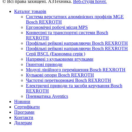
© Всі права захищені. АЗТехника.
Веб-студія
hover.
Каталог товарів
Система верстатних алюмінієвих профілів MGE
Bosch REXROTH
Ергономічні робочі місця MPS
Конвеєрні та транспортні системи Bosch
REXROTH
Профільні рейкові направляючи Bosch REXROTH
Профільні рейкові направляючи Bosch REXROTH
Серії BSCL (Економна серія )
Напрямні з кульковими втулками
Гвинтові приводи
Модулі лінійного переміщення Bosch REXROTH
Кулькові опори Bosch REXROTH
Частотні перетворювачі Bosch REXROTH
Електричні приводи та засоби керування Bosch
REXROTH
Пневматика Aventics
Новини
Сертифікати
Програми
Контакти
Дилерам